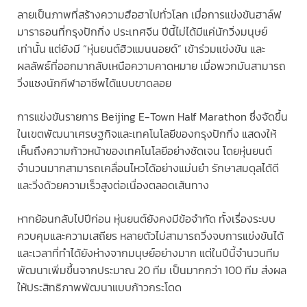
ลายเป็นภาพที่สร้างความฮือฮาไปทั่วโลก เมื่อการแข่งขันฮาล์ฟ
มาราธอนที่กรุงปักกิ่ง ประเทศจีน ปีนี้ไม่ได้มีแค่นักวิ่งมนุษย์
เท่านั้น แต่ยังมี “หุ่นยนต์ฮิวแมนนอยด์” เข้าร่วมแข่งขัน และ
ผลลัพธ์ที่ออกมากลับเหนือความคาดหมาย เมื่อพวกมันสามารถ
วิ่งแซงนักกีฬาอาชีพได้แบบขาดลอย
การแข่งขันรายการ Beijing E-Town Half Marathon ซึ่งจัดขึ้น
ในเขตพัฒนาเศรษฐกิจและเทคโนโลยีของกรุงปักกิ่ง แสดงให้
เห็นถึงความก้าวหน้าของเทคโนโลยีอย่างชัดเจน โดยหุ่นยนต์
จำนวนมากสามารถเคลื่อนไหวได้อย่างแม่นยำ รักษาสมดุลได้ดี
และวิ่งด้วยความเร็วสูงต่อเนื่องตลอดเส้นทาง
หากย้อนกลับไปปีก่อน หุ่นยนต์ยังคงมีข้อจำกัด ทั้งเรื่องระบบ
ควบคุมและความเสถียร หลายตัวไม่สามารถวิ่งจบการแข่งขันได้
และเวลาที่ทำได้ยังห่างจากมนุษย์อย่างมาก แต่ในปีนี้จำนวนทีม
พัฒนาเพิ่มขึ้นจากประมาณ 20 ทีม เป็นมากกว่า 100 ทีม ส่งผล
ให้ประสิทธิภาพพัฒนาแบบก้าวกระโดด