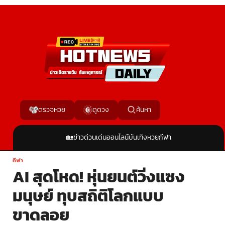
ค้นหา
ตรวจหวย
ดูดวง
🏡
ข่าวด่วน
เด่นออนไลน์
บันเทิง
หวย
กีฬา
กีฬา
AI สุดโหด! หุ่นยนต์วิ่งแซง
มนุษย์ ทุบสถิติโลกแบบ
ขาดลอย