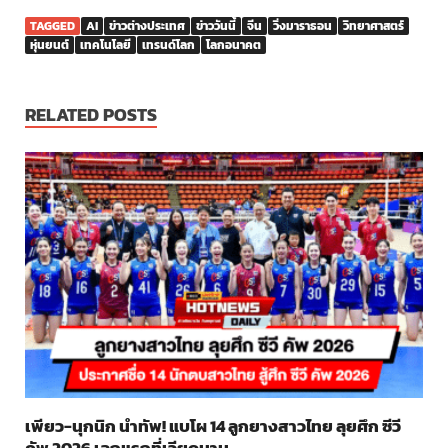
TAGGED
AI
ข่าวต่างประเทศ
ข่าววันนี้
จีน
วิ่งมาราธอน
วิทยาศาสตร์
หุ่นยนต์
เทคโนโลยี
เทรนด์โลก
โลกอนาคต
RELATED POSTS
เพียว-นุกนิก นำทัพ! แบโผ 14 ลูกยางสาวไทย ลุยศึก ซีวี
คัพ 2026 เลกแรกที่เวียดนาม