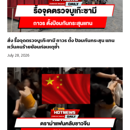
สั่ง รื้อจุดตรวจบูเก๊ะซามี ถาวร ตั้ง ป้อมกันกระสุน แทน
หวั่นคนร้ายย้อนก่อเหตุซ้ำ
July 28, 2026