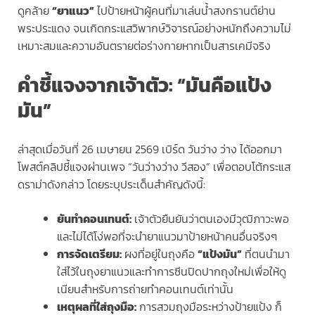
ดูคล้าย
“ยาแนว”
ไปป้ายหน้าผู้คนที่มาเล่นน้ำสงกรานต์ย่าน
พระประแดง จนเกิดกระแสวิพากษ์วิจารณ์อย่างหนักถึงความไม่
เหมาะสมและความอันตรายต่อร่างกายหากเป็นสารเคมีจริง
คำชี้แจงจากเจ้าตัว: “มันคือแป้ง
มัน”
ล่าสุดเมื่อวันที่ 26 เมษายน 2569 เบิร์ด วันว่าง ว่าง ได้ออกมา
โพสต์คลิปชี้แจงผ่านเพจ “วันว่างว่าง วีสอง” เพื่อตอบโต้กระแส
ดราม่าดังกล่าว โดยระบุประเด็นสำคัญดังนี้:
ยันทำคอนเทนต์:
เจ้าตัวยืนยันว่าตนเองมีวุฒิภาวะพอ
และไม่ได้โง่พอที่จะนำยาแนวมาป้ายหน้าคนอื่นจริงๆ
การจัดเตรียม:
ผงที่อยู่ในถุงคือ
“แป้งมัน”
ที่ตนนำมา
ใส่ไว้ในถุงยาแนวและทำการซีนปิดปากถุงใหม่เพื่อให้ดู
เนียนสำหรับการถ่ายทำคอนเทนต์เท่านั้น
เหตุผลที่ใส่ถุงมือ:
การสวมถุงมือระหว่างป้ายแป้ง ก็