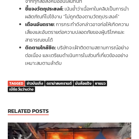
จากทุกสื่อสังคมออนไลน์ทันที
ชี้แจงวัตถุประสงค์:
เน้นย้ำว่าเนื้อหาในคลิปเป็นการนำ
ผลิตภัณฑ์ไปใช้งาน “ไม่ถูกต้องตามวัตถุประสงค์”
เตือนอันตราย:
การกระทำดังกล่าวอาจก่อให้เกิดความ
เสี่ยงและอันตรายต่อความปลอดภัยของผู้บริโภคและ
สาธารณชนได้
ติดตามใกล้ชิด:
บริษัทจะเฝ้าติดตามสถานการณ์อย่าง
ต่อเนื่อง และเตรียมดำเนินการในส่วนที่เกี่ยวข้องอย่าง
เหมาะสมตามลำดับ
TAGGED
ข่าวบันเทิง
ดราม่าสงกรานต์
มันคือแป้ง
ยาแนว
เบิร์ด วันว่างว่าง
RELATED POSTS