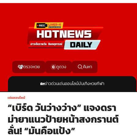
ค้นหา
ตรวจหวย
ดูดวง
🏡
ข่าวด่วน
เด่นออนไลน์
บันเทิง
หวย
กีฬา
เด่นออนไลน์
“เบิร์ด วันว่างว่าง” แจงดรา
ม่ายาแนวป้ายหน้าสงกรานต์
ลั่น! “มันคือแป้ง”