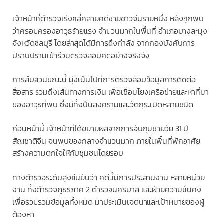
เจ้าหน้าที่ตำรวจเร่งคลี่คลายคดีชายชาวจีนรายหนึ่ง หลังถูกพบ
ว่าครอบครองอาวุธร้ายแรง จำนวนมากในพื้นที่ อำเภอบางละมุง
จังหวัดชลบุรี โดยล่าสุดได้มีการดึงกำลัง จากกองบังคับการ
ปราบปรามเข้าร่วมตรวจสอบคดีอย่างจริงจัง
การสืบสวนขณะนี้ มุ่งเน้นไปที่การตรวจสอบข้อมูลการติดต่อ
สื่อสาร รวมถึงเส้นทางการเงิน เพื่อเชื่อมโยงเครือข่ายและหาที่มา
ของอาวุธที่พบ ซึ่งมีทั้งปืนสงครามและวัตถุระเบิดหลายชนิด
ก่อนหน้านี้ เจ้าหน้าที่ได้ขยายผลจากการจับกุมชายวัย 31 ปี
สัญชาติจีน จนพบของกลางจำนวนมาก ภายในพื้นที่พักอาศัย
สร้างความตกใจให้กับชุมชนโดยรอบ
ทางตำรวจระดับสูงยืนยันว่า คดีนี้มีการประสานงาน หลายหน่วย
งาน ทั้งตำรวจภูธรภาค 2 ตำรวจนครบาล และฝ่ายความมั่นคง
เพื่อรวบรวมข้อมูลทั้งหมด มาประเมินเจตนาและเป้าหมายของผู้
ต้องหา