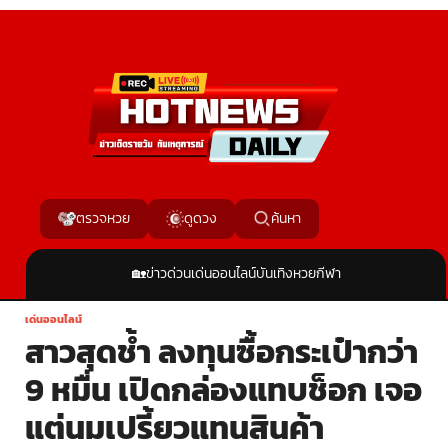
ค้นหา
ตรวจหวย
ดูดวง
🏡
ข่าวด่วน
เด่นออนไลน์
บันเทิง
หวย
กีฬา
เด่นออนไลน์
สาวสุดช้ำ ลงทุนซื้อกระเป๋ากว่า
9 หมื่น เปิดกล่องแทบช็อก เจอ
แต่นมเปรี้ยวแทนสินค้า