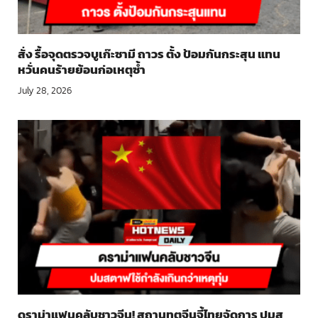
สั่ง รื้อจุดตรวจบูเก๊ะซามี ถาวร ตั้ง ป้อมกันกระสุน แทน
หวั่นคนร้ายย้อนก่อเหตุซ้ำ
July 28, 2026
ดราม่าแฟนคลับชาวจีน! สถานทูตจีนจี้ไทยจัดการ ปมส