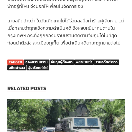
พักอยู่ที่ไหน จึงบอกให้เพื่อนไปจัดการเอง
นายสถิตอ้างว่า ในวันเกิดเหตุไม่ได้ร่วมลงมือทำร้ายผู้เสียหาย แต่
เมื่อทราบว่าถูกแจ้งความดำเนินคดี จึงหลบหนีมากบดานใน
กรุงเทพฯ กระทั่งถูกกองปราบปรามติดตามจับกุมได้ในที่สุด
ก่อนนำตัวส่ง สภ.เมืองภูเก็ต เพื่อดำเนินคดีตามกฎหมายต่อไป
TAGGED
กองปราบปราม
จับกุมผู้ต้องหา
พยายามฆ่า
รวบอดีตตำรวจ
อดีตตำรวจ
อุ้มเรียกค่าไถ่
RELATED POSTS