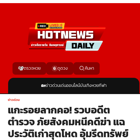
ค้นหา
ตรวจหวย
ดูดวง
🏡
ข่าวด่วน
เด่นออนไลน์
บันเทิง
หวย
กีฬา
ข่าวด่วน
แกะรอยลากคอ! รวบอดีต
ตำรวจ ภัยสังคมหนีคดีฆ่า แฉ
ประวัติเก่าสุดโหด อุ้มรีดทรัพย์