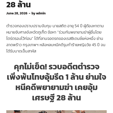
28 ล้าน
June 28, 2026
-
by
admin
ตำรวจกองปราบปรามจับกุม นายสถิต อายุ 54 ปี ผู้ต้องหาตาม
หมายจับศาลจังหวัดภูเก็ต ข้อหา “ร่วมกันพยายามฆ่าผู้อื่นโดย
ไตร่ตรองไว้ก่อน” ได้ที่ลานจอดรถของเรสซิเดนซ์แห่งหนึ่ง ย่าน
ลาดพร้าว กรุงเทพฯ หลังหลบหนีคดีรุมทำร้ายหญิงวัย 45 ปี จน
ได้รับบาดเจ็บสาหัส
คุกไม่เข็ด!
รวบอดีตตำรวจ
เพิ่งพ้นโทษอุ้มรีด 1 ล้าน ย่ามใจ
หนีคดีพยายามฆ่า เคยอุ้ม
เศรษฐี 28 ล้าน