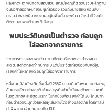
หลังเกิดเหตุ พนักงานสอบสวน สภ.เมืองภูเก็ต รวบรวมหลักฐาน
จนขอศาลออกหมายจับผู้เกี่ยวข้อง รวมถึงนายสถิต ก่อนสืบ
ทราบว่าหลบหนีมากบดานอยู่ในพื้นที่ลาดพร้าว เจ้าหน้าที่จึงเฝ้า
ติดตามจนพบตัวและเข้าจับกุม
พบประวัติเคยเป็นตำรวจ ก่อนถูก
ไล่ออกจากราชการ
จากการตรวจสอบพบว่า นายสถิตเคยรับราชการตำรวจยศ
ส.ต.ต. สังกัดกองกำกับการ 3 แต่มีประวัติเกี่ยวข้องกับคดีอุ้ม
เรียกค่าไถ่หลายคดี จนถูกไล่ออกจากราชการ
หนึ่งในคดีสำคัญเกิดขึ้นเมื่อปี 2550 นายสถิตกับพวกเคยก่อเหตุ
อุ้มเศรษฐีชาวต่างชาติ เจ้าของธุรกิจค้าน้ำมันและก๊าซธรรมชาติ
ในรัฐเทกซัส สหรัฐอเมริกา ไปกักขังเพื่อเรียกค่าไถ่ 28 ล้านบาท
ก่อนตำรวจจะบุกช่วยเหลือผู้เสียหายได้อย่างปลอดภัย โดยศาลมี
คำพิพากษาจำคุกนายสถิต 13 ปี