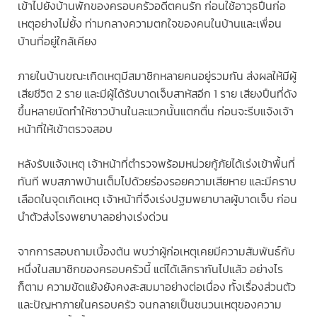
เข้าไปยังบ้านพักของครอบครัวอดีตคนรัก ก่อนใช้อาวุธปืนก่อ
เหตุอย่างไม่ยั้ง ท่ามกลางความตกใจของคนในบ้านและเพื่อน
บ้านที่อยู่ใกล้เคียง
ภายในบ้านขณะเกิดเหตุมีสมาชิกหลายคนอยู่รวมกัน ส่งผลให้มีผู้
เสียชีวิต 2 ราย และมีผู้ได้รับบาดเจ็บสาหัสอีก 1 ราย เสียงปืนที่ดัง
ขึ้นหลายนัดทำให้ชาวบ้านในละแวกนั้นแตกตื่น ก่อนจะรีบแจ้งเจ้า
หน้าที่ให้เข้าตรวจสอบ
หลังรับแจ้งเหตุ เจ้าหน้าที่ตำรวจพร้อมหน่วยกู้ภัยได้เร่งเข้าพื้นที่
ทันที พบสภาพบ้านเต็มไปด้วยร่องรอยความเสียหาย และมีคราบ
เลือดในจุดเกิดเหตุ เจ้าหน้าที่จึงเร่งปฐมพยาบาลผู้บาดเจ็บ ก่อน
นำตัวส่งโรงพยาบาลอย่างเร่งด่วน
จากการสอบถามเบื้องต้น พบว่าผู้ก่อเหตุเคยมีความสัมพันธ์กับ
หนึ่งในสมาชิกของครอบครัวนี้ แต่ได้เลิกรากันไปแล้ว อย่างไร
ก็ตาม ความขัดแย้งยังคงสะสมมาอย่างต่อเนื่อง ทั้งเรื่องส่วนตัว
และปัญหาภายในครอบครัว จนกลายเป็นชนวนเหตุของความ