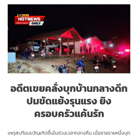
อดีตเขยคลั่งบุกบ้านกลางดึก
ปมขัดแย้งรุนแรง
ยิง
ครอบครัวแค้นรัก
เหตุสะเทือนขวัญเกิดขึ้นในช่วงเวลากลางคืน เมื่อชายรายหนึ่งบุก