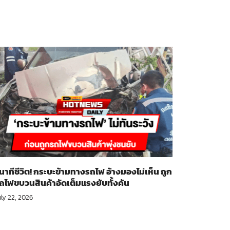
ินาทีชีวิต! กระบะข้ามทางรถไฟ อ้างมองไม่เห็น ถูก
ถไฟขบวนสินค้าอัดเต็มแรงยับทั้งคัน
uly 22, 2026