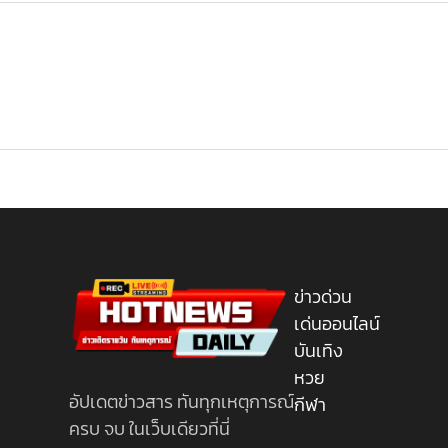
ข่าวด่วน
เด่นออนไลน์
บันเทิง
หวย
อัปเดตข่าวสาร ทันทุกเหตุการณ์
กีฬา
ครบ จบ ในเว็บเดียวที่นี่