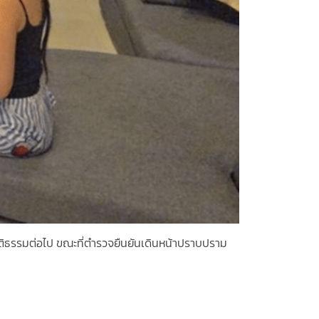
ยุติธรรมต่อไป ขณะที่ตำรวจยืนยันเดินหน้าปราบปราม