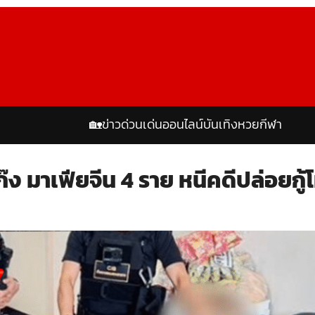
🏡
ข่าวด่วน
เด่นออนไลน์
บันเทิง
หวย
กีฬา
ก๊ง มาเฟียจีน 4 ราย หนีคดีปล่อยกู้