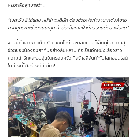
หยอกล้อลูกชายว่า…
“ไงล่ะมึง !! ไอ้แสบ หน้าใหญ่ดีนัก ต้องช่วยพ่อทำงานหาตังค์จ่าย
ค่าหมูกระทะช่วยกันนะลูก ถ้าบ่นเอ็งเจอฝ่ามืออรหันต์ของพ่อแน่”
งานนี้ทำเอาชาวเน็ตเข้ามากดไลก์และคอมเมนต์เอ็นดูในความสู้
ชีวิตของน้ององศากันอย่างล้นหลาม ถือเป็นอีกหนึ่งเรื่องราว
ความน่ารักและอบอุ่นในครอบครัว ที่สร้างสีสันให้กับโลกออนไลน์
ในช่วงนี้ได้อย่างดีทีเดียว!