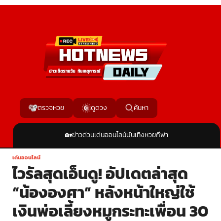
ค้นหา
ตรวจหวย
ดูดวง
🏡
ข่าวด่วน
เด่นออนไลน์
บันเทิง
หวย
กีฬา
เด่นออนไลน์
ไวรัลสุดเอ็นดู! อัปเดตล่าสุด
“น้ององศา” หลังหน้าใหญ่ใช้
เงินพ่อเลี้ยงหมูกระทะเพื่อน 30