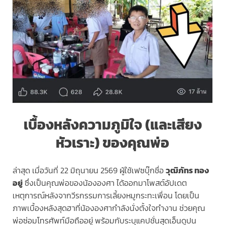
เบื้องหลังความภูมิใจ (และเสียง
หัวเราะ) ของคุณพ่อ
ล่าสุด เมื่อวันที่ 22 มิถุนายน 2569 ผู้ใช้เฟซบุ๊กชื่อ
วุฒิภัทร ทอง
อยู่
ซึ่งเป็นคุณพ่อของน้ององศา ได้ออกมาโพสต์อัปเดต
เหตุการณ์หลังจากวีรกรรมการเลี้ยงหมูกระทะเพื่อน โดยเป็น
ภาพเบื้องหลังสุดฮาที่น้ององศากำลังนั่งตั้งใจทำงาน ช่วยคุณ
พ่อซ่อมโทรศัพท์มือถืออยู่ พร้อมกับระบุแคปชั่นสุดเอ็นดูปน