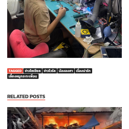
TAGGED
ข่าวโซเชียล
ข่าวไวรัล
น้ององศา
เรื่องน่ารัก
เลี้ยงหมูกระทะเพื่อน
RELATED POSTS