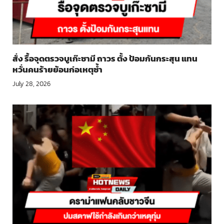
สั่ง รื้อจุดตรวจบูเก๊ะซามี ถาวร ตั้ง ป้อมกันกระสุน แทน
หวั่นคนร้ายย้อนก่อเหตุซ้ำ
July 28, 2026