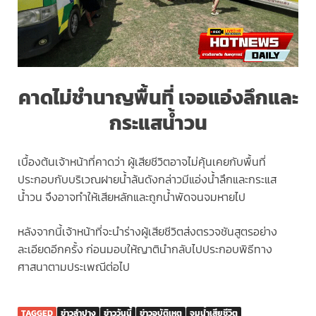
คาดไม่ชำนาญพื้นที่ เจอแอ่งลึกและ
กระแสน้ำวน
เบื้องต้นเจ้าหน้าที่คาดว่า ผู้เสียชีวิตอาจไม่คุ้นเคยกับพื้นที่
ประกอบกับบริเวณฝายน้ำล้นดังกล่าวมีแอ่งน้ำลึกและกระแส
น้ำวน จึงอาจทำให้เสียหลักและถูกน้ำพัดจนจมหายไป
หลังจากนี้เจ้าหน้าที่จะนำร่างผู้เสียชีวิตส่งตรวจชันสูตรอย่าง
ละเอียดอีกครั้ง ก่อนมอบให้ญาตินำกลับไปประกอบพิธีทาง
ศาสนาตามประเพณีต่อไป
TAGGED
ข่าวลำปาง
ข่าววันนี้
ข่าวอุบัติเหตุ
จมน้ำเสียชีวิต