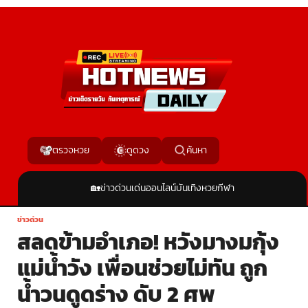
ค้นหา
ตรวจหวย
ดูดวง
🏡
ข่าวด่วน
เด่นออนไลน์
บันเทิง
หวย
กีฬา
ข่าวด่วน
สลดข้ามอำเภอ! หวังมางมกุ้ง
แม่น้ำวัง เพื่อนช่วยไม่ทัน ถูก
น้ำวนดูดร่าง ดับ 2 ศพ