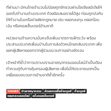
ที่ผ่านมา มีคนไทยจำนวนไม่น้อยถูกชักชวนผ่านโซเชียลมีเดียให้
ออกไปทำงานต่างประเทศ ด้วยข้อเสนอรายได้สูง ก่อนถูกบังคับ
ให้ทำงานในเครือข่ายผิดกฎหมาย เช่น หลอกลงทุน หลอกโอน
เงิน หรือคอลเซ็นเตอร์ข้ามชาติ
หน่วยงานด้านความมั่นคงจึงเพิ่มมาตรการเฝ้าระวัง พร้อม
ประสานประเทศเพื่อนบ้านในการส่งตัวคนไทยกลับประเทศ เพื่อ
แยกผู้เสียหายออกจากผู้ร่วมขบวนการอย่างชัดเจน
เจ้าหน้าที่ย้ำว่าการปราบปรามอาชญากรรมออนไลน์จำเป็นต้อง
ทำควบคู่กับการคุ้มครองผู้เสียหาย เพื่อไม่ให้ประชาชนตกเป็น
เหยื่อของขบวนการข้ามชาติซ้ำอีกครั้ง
TAGGED
ข่าวอาชญากรรม
คัดแยกเหยื่อค้ามนุษย์
ค้ามนุษย์
หลอกลวงออนไลน์
แก๊งคอลเซ็นเตอร์