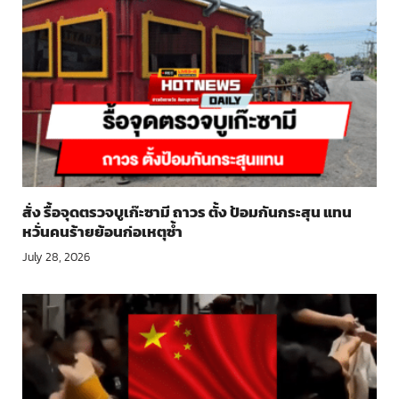
สั่ง รื้อจุดตรวจบูเก๊ะซามี ถาวร ตั้ง ป้อมกันกระสุน แทน
หวั่นคนร้ายย้อนก่อเหตุซ้ำ
July 28, 2026