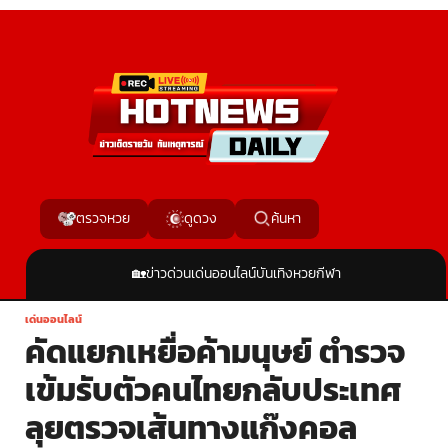
ค้นหา
ตรวจหวย
ดูดวง
🏡
ข่าวด่วน
เด่นออนไลน์
บันเทิง
หวย
กีฬา
เด่นออนไลน์
คัดแยกเหยื่อค้ามนุษย์ ตำรวจ
เข้มรับตัวคนไทยกลับประเทศ
ลุยตรวจเส้นทางแก๊งคอล