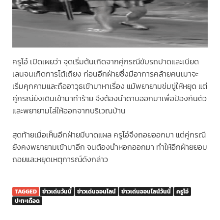
ครูโอ๋ เปิดเผยว่า จุดเริ่มต้นเกิดจากคู่กรณีขับรถปาดและเบียด
เลนจนเกิดการโต้เถียง ก่อนอีกฝ่ายซึ่งมีอาการคล้ายคนเมาจะ
เริ่มคุกคามและถืออาวุธเข้ามาหาเรื่อง แม้พยายามข่มขู่ให้หยุด แต่
คู่กรณียังเดินเข้ามาทำร้าย จึงต้องนำดาบออกมาเพื่อป้องกันตัว
และพยายามไล่ให้ออกจากบริเวณบ้าน
สุดท้ายเมื่อเห็นอีกฝ่ายมีบาดแผล ครูโอ๋จึงถอยออกมา แต่คู่กรณี
ยังคงพยายามเข้ามาอีก จนต้องนำหอกออกมา ทำให้อีกฝ่ายยอม
ถอยและหยุดเหตุการณ์ดังกล่าว
TAGGED
ข่าวเด่นวันนี้
ข่าวเด่นออนไลน์
ข่าวเด่นออนไลน์วันนี้
ครูโอ๋
ปะทะเดือด