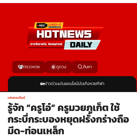
ค้นหา
ตรวจหวย
ดูดวง
🏡
ข่าวด่วน
เด่นออนไลน์
บันเทิง
หวย
กีฬา
เด่นออนไลน์
รู้จัก “ครูโอ๋” ครูมวยภูเก็ต ใช้
กระบี่กระบองหยุดฝรั่งกร่างถือ
มีด-ท่อนเหล็ก