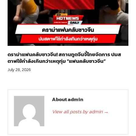
ดราม่าแฟนคลับชาวจีน! สถานทูตจีนจี้ไทยจัดการ ปมส
ตาฟใช้กำลังเกินกว่าเหตุทุ่ม “แฟนคลับชาวจีน”
July 28, 2026
About admin
View all posts by admin
→