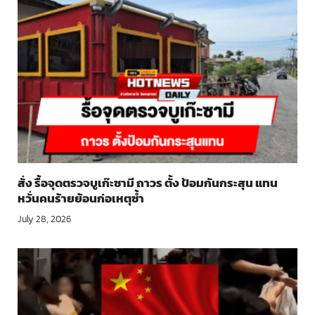
สั่ง รื้อจุดตรวจบูเก๊ะซามี ถาวร ตั้ง ป้อมกันกระสุน แทน
หวั่นคนร้ายย้อนก่อเหตุซ้ำ
July 28, 2026