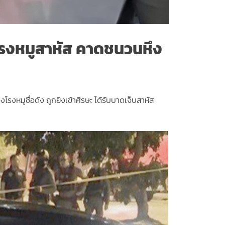
โรงหมูสาหัส คาดชนวนหึง
โรงหมูชื่อดัง ถูกยิงเข้าศีรษะ ได้รับบาดเจ็บสาหัส