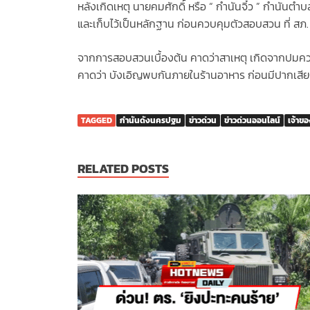
หลังเกิดเหตุ นายคมศักดิ์ หรือ “ กำนันจิ๋ว ” กำนันต
และเก็บไว้เป็นหลักฐาน ก่อนควบคุมตัวสอบสวน ที่ ส
จากการสอบสวนเบื้องต้น คาดว่าสาเหตุ เกิดจากปมความห
คาดว่า บังเอิญพบกันภายในร้านอาหาร ก่อนมีปากเสี
TAGGED
กำนันดังนครปฐม
ข่าวด่วน
ข่าวด่วนออนไลน์
เจ้าขอ
RELATED POSTS