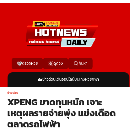
ค้นหา
ตรวจหวย
ดูดวง
🏡
ข่าวด่วน
เด่นออนไลน์
บันเทิง
หวย
กีฬา
ข่าวด่วน
XPENG ขาดทุนหนัก เจาะ
เหตุผลรายจ่ายพุ่ง แข่งเดือด
ตลาดรถไฟฟ้า