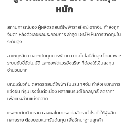
หนัก
สถานการณ์ของ ผู้ผลิตรถยนต์ไฟฟ้ารายใหญ่ จากจีน กำลังถูก
จับตา หลังตัวเลขผลประกอบการ ล่าสุด เผยให้เห็นการขาดทุนใน
ระดับสูง
สาเหตุหลัก มาจากต้นทุนการพัฒนา เทคโนโลยีขั้นสูง โดยเฉพาะ
ระบบขับขี่อัตโนมัติ และซอฟต์แวร์อัจฉริยะ ที่ต้องใช้เงินลงทุน
จำนวนมาก
ขณะเดียวกัน ตลาดรถยนต์ไฟฟ้า ในประเทศจีน กำลังเผชิญการ
แข่งขัน ที่รุนแรงขึ้นต่อเนื่อง หลายแบรนด์ใช้กลยุทธ์ ลดราคา
เพื่อแย่งส่วนแบ่งตลาด
แรงกดดันด้านราคา ส่งผลโดยตรง ต่ออัตรากำไร ทำให้ผู้ผลิต
หลายราย ต้องยอมแบกรับต้นทุน เพื่อรักษาฐานลูกค้า