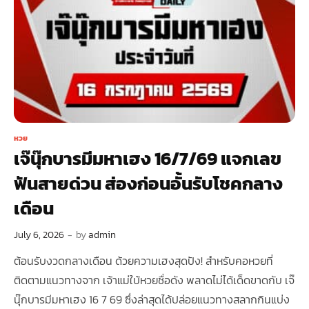
หวย
เจ๊นุ๊กบารมีมหาเฮง 16/7/69 แจกเลข
ฟันสายด่วน ส่องก่อนอั้นรับโชคกลาง
เดือน
July 6, 2026
-
by
admin
ต้อนรับงวดกลางเดือน ด้วยความเฮงสุดปัง! สำหรับคอหวยที่
ติดตามแนวทางจาก เจ้าแม่ใบ้หวยชื่อดัง พลาดไม่ได้เด็ดขาดกับ เจ๊
นุ๊กบารมีมหาเฮง 16 7 69 ซึ่งล่าสุดได้ปล่อยแนวทางสลากกินแบ่ง