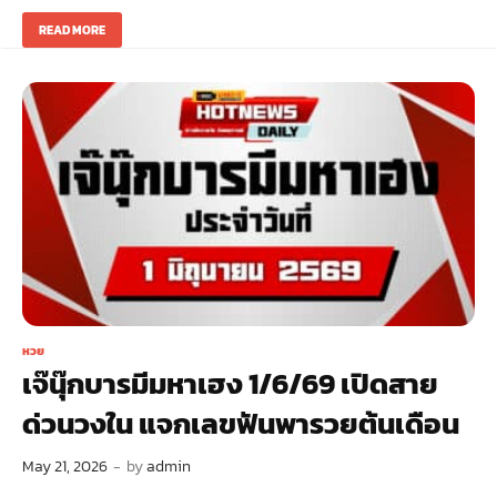
READ MORE
หวย
เจ๊นุ๊กบารมีมหาเฮง 1/6/69 เปิดสาย
ด่วนวงใน แจกเลขฟันพารวยต้นเดือน
May 21, 2026
-
by
admin