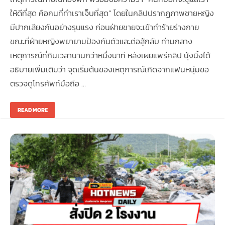
ให้ดีที่สุด คือคนที่ทำเราเจ็บที่สุด” โดยในคลิปปรากฏภาพชายหญิง
มีปากเสียงกันอย่างรุนแรง ก่อนฝ่ายชายจะเข้าทำร้ายร่างกาย
ขณะที่ฝ่ายหญิงพยายามป้องกันตัวและต่อสู้กลับ ท่ามกลาง
เหตุการณ์ที่กินเวลานานกว่าหนึ่งนาที หลังเผยแพร่คลิป นุ้งนิ้งได้
อธิบายเพิ่มเติมว่า จุดเริ่มต้นของเหตุการณ์เกิดจากแฟนหนุ่มขอ
ตรวจดูโทรศัพท์มือถือ …
READ MORE