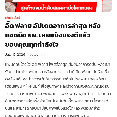
เด่นออนไลน์
อี๊ด ฟลาย อัปเดตอาการล่าสุด หลัง
แอดมิด รพ. เผยแข็งแรงดีแล้ว
ขอบคุณทุกกำลังใจ
July 15, 2026
-
by
admin
แฟนคลับโล่งใจ! อี๊ด ฟลาย โพสต์ล่าสุด ยืนยันอาการดีขึ้น หลังเข้า
รักษาตัวในโรงพยาบาล หลังจากก่อนหน้านี้ อี๊ด ฟลาย นักร้องชื่อ
ดัง โพสต์แจ้งข่าวการเข้ารับการรักษาตัวในโรงพยาบาล พร้อม
เตือนแฟน ๆ ให้หันมาใส่ใจสุขภาพ หลังร่างกายส่งสัญญาณเตือน
จากการทำงานหนักและพักผ่อนไม่เพียงพอ ล่าสุดเจ้าตัวได้ออกมา
อัปเดตอาการอีกครั้งผ่านโซเชียลมีเดีย อี๊ดเผยว่า ขณะนี้อาการดี
ขึ้นและสามารถกลับมามีสุขภาพแข็งแรงได้แล้ว พร้อมกล่าว
ขอบคุณแพทย์ พยาบาล บุคลากรทางการแพทย์ ทีม