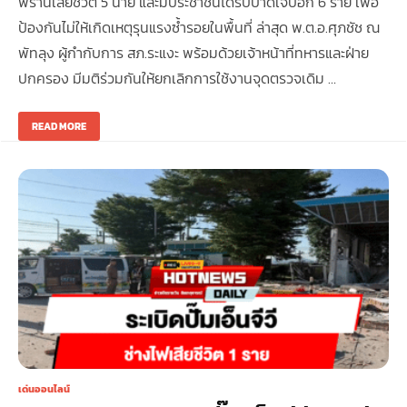
พรานเสียชีวิต 5 นาย และมีประชาชนได้รับบาดเจ็บอีก 6 ราย เพื่อ
ป้องกันไม่ให้เกิดเหตุรุนแรงซ้ำรอยในพื้นที่ ล่าสุด พ.ต.อ.ศุภชัช ณ
พัทลุง ผู้กำกับการ สภ.ระแงะ พร้อมด้วยเจ้าหน้าที่ทหารและฝ่าย
ปกครอง มีมติร่วมกันให้ยกเลิกการใช้งานจุดตรวจเดิม …
READ MORE
เด่นออนไลน์