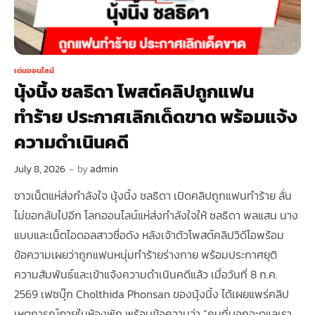
เด่นออนไลน์
นุ้งนิ้ง ชลธิดา โพสต์คลิปถูกแฟน
ทำร้าย ประกาศเลิกเด็ดขาด พร้อมแจ้ง
ความดำเนินคดี
July 8, 2026
-
by
admin
ชาวเน็ตแห่ส่งกำลังใจ นุ้งนิ้ง ชลธิดา เปิดคลิปถูกแฟนทำร้าย ลั่น
ไม่ขอกลับไปอีก โลกออนไลน์แห่ส่งกำลังใจให้ ชลธิดา พลแสน นาง
แบบและเน็ตไอดอลสาวชื่อดัง หลังเจ้าตัวโพสต์คลิปวิดีโอพร้อม
ข้อความเผยว่าถูกแฟนหนุ่มทำร้ายร่างกาย พร้อมประกาศยุติ
ความสัมพันธ์และเข้าแจ้งความดำเนินคดีแล้ว เมื่อวันที่ 8 ก.ค.
2569 เฟซบุ๊ก Cholthida Phonsan ของนุ้งนิ้ง ได้เผยแพร่คลิป
เหตุการณ์ภายในห้องพัก พร้อมข้อความว่า “คนที่บอกจะดูแลเรา