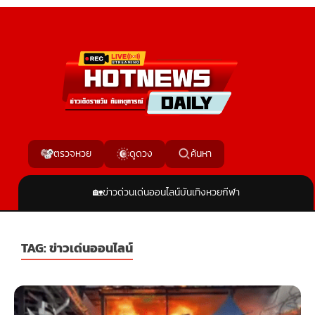
ค้นหา
ตรวจหวย
ดูดวง
🏡
ข่าวด่วน
เด่นออนไลน์
บันเทิง
หวย
กีฬา
TAG:
ข่าวเด่นออนไลน์