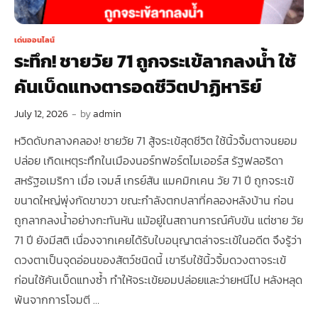
เด่นออนไลน์
ระทึก! ชายวัย 71 ถูกจระเข้ลากลงน้ำ ใช้
คันเบ็ดแทงตารอดชีวิตปาฏิหาริย์
July 12, 2026
-
by
admin
หวิดดับกลางคลอง! ชายวัย 71 สู้จระเข้สุดชีวิต ใช้นิ้วจิ้มตาจนยอม
ปล่อย เกิดเหตุระทึกในเมืองนอร์ทฟอร์ตไมเออร์ส รัฐฟลอริดา
สหรัฐอเมริกา เมื่อ เจมส์ เกรย์สัน แมคมิกเคน วัย 71 ปี ถูกจระเข้
ขนาดใหญ่พุ่งกัดขาขวา ขณะกำลังตกปลาที่คลองหลังบ้าน ก่อน
ถูกลากลงน้ำอย่างกะทันหัน แม้อยู่ในสถานการณ์คับขัน แต่ชาย วัย
71 ปี ยังมีสติ เนื่องจากเคยได้รับใบอนุญาตล่าจระเข้ในอดีต จึงรู้ว่า
ดวงตาเป็นจุดอ่อนของสัตว์ชนิดนี้ เขารีบใช้นิ้วจิ้มดวงตาจระเข้
ก่อนใช้คันเบ็ดแทงซ้ำ ทำให้จระเข้ยอมปล่อยและว่ายหนีไป หลังหลุด
พ้นจากการโจมตี …