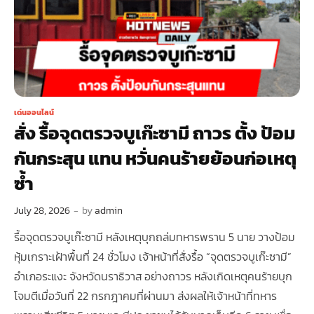
เด่นออนไลน์
สั่ง รื้อจุดตรวจบูเก๊ะซามี ถาวร ตั้ง ป้อม
กันกระสุน แทน หวั่นคนร้ายย้อนก่อเหตุ
ซ้ำ
July 28, 2026
-
by
admin
รื้อจุดตรวจบูเก๊ะซามี หลังเหตุบุกถล่มทหารพราน 5 นาย วางป้อม
หุ้มเกราะเฝ้าพื้นที่ 24 ชั่วโมง เจ้าหน้าที่สั่งรื้อ “จุดตรวจบูเก๊ะซามี”
อำเภอระแงะ จังหวัดนราธิวาส อย่างถาวร หลังเกิดเหตุคนร้ายบุก
โจมตีเมื่อวันที่ 22 กรกฎาคมที่ผ่านมา ส่งผลให้เจ้าหน้าที่ทหาร