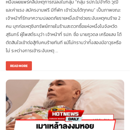
หนึ่งเผยแพร่คลิปเหตุการณ์ลงในกลุ่ม “กลุ่ม รปภ.ไม่จำกัด วุฒิ
และค่าแรง สมัครงานฟรี มีที่พัก เข้าร่วมได้ทุกคน” เป็นภาพขณะ
เจ้าหน้าที่รักษาความปลอดภัยรายหนึ่งเข้าช่วยระงับเหตุคนร้าย 2
คน บุกก่อเหตุชิงทรัพย์ภายในร้านสะดวกซื้อแห่งหนึ่งในจังหวัด
สุรินทร์ ผู้โพสต์ระบุว่า เจ้าหน้าที่ รปภ. ชื่อ นายภูวดล เครือแสง ได้
ตัดสินใจเข้าต่อสู้กับคนร้ายทันที แม้ไม่ทราบว่าทั้งสองมีอาวุธหรือ
ไม่ ระหว่างการเข้าระงับเหตุ …
READ MORE