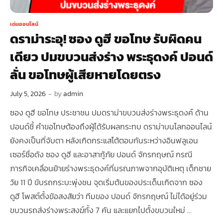
เด่นออนไลน์
ดราม่าระอุ! ซอง ดูฮี ขอโทษ รับผิดคน
เดียว ปมขบวนส่งร่าง พระธุดงค์ ปอนด์
ลั่น ขอโทษผู้เสียหายโดยตรง
July 5, 2026
-
by
admin
ซอง ดูฮี ขอโทษ ประชาชน ปมดราม่าขบวนส่งร่างพระธุดงค์ ด้าน
ปอนด์ชี้ คำขอโทษต้องถึงผู้ได้รับผลกระทบ ดราม่าบนโลกออนไลน์
ยังคงเป็นที่จับตา หลังเกิดกระแสโต้ตอบกันระหว่างอินฟลูเอน
เซอร์ชื่อดัง ซอง ดูฮี และอาสากู้ภัย ปอนด์ จักรกฤษณ์ กรณี
ภารกิจเคลื่อนย้ายร่างพระธุดงค์ที่มรณภาพจากอุบัติเหตุ เด็กชาย
วัย 11 ปี ขับรถกระบะพุ่งชน จุดเริ่มต้นของประเด็นเกิดจาก ซอง
ดูฮี โพสต์ตั้งข้อสงสัยว่า ทีมของ ปอนด์ จักรกฤษณ์ ไม่ได้อยู่ร่วม
ขบวนรถส่งร่างพระสงฆ์ทั้ง 7 คัน และแยกไปตั้งขบวนใหม่ …