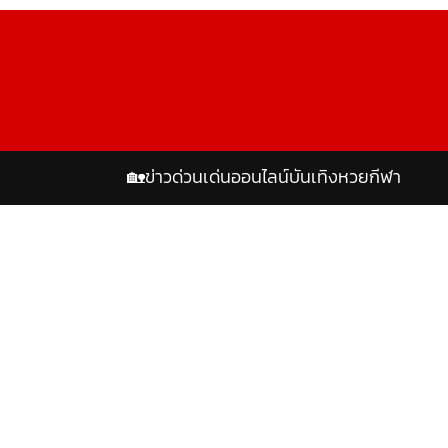
🏡
ข่าวด่วน
เด่นออนไลน์
บันเทิง
หวย
กีฬา