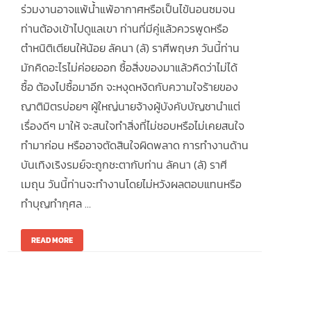
ร่วมงานอาจแพ้น้ำแพ้อากาศหรือเป็นไข้นอนซมจน
ท่านต้องเข้าไปดูแลเขา ท่านที่มีคู่แล้วควรพูดหรือ
ตำหนิติเตียนให้น้อย ลัคนา (ลั) ราศีพฤษภ วันนี้ท่าน
มักคิดอะไรไม่ค่อยออก ซื้อสิ่งของมาแล้วคิดว่าไม่ได้
ซื้อ ต้องไปซื้อมาอีก จะหงุดหงิดกับความใจร้ายของ
ญาติมิตรบ่อยๆ ผู้ใหญ่นายจ้างผู้บังคับบัญชานำแต่
เรื่องดีๆ มาให้ จะสนใจทำสิ่งที่ไม่ชอบหรือไม่เคยสนใจ
ทำมาก่อน หรืออาจตัดสินใจผิดพลาด การทำงานด้าน
บันเทิงเริงรมย์จะถูกชะตากับท่าน ลัคนา (ลั) ราศี
เมถุน วันนี้ท่านจะทำงานโดยไม่หวังผลตอบแทนหรือ
ทำบุญทำกุศล …
READ MORE