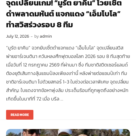
จุดเปลี่ยนเกม! “มูรัต ยาคิน” โวยเชิ้ต
ดำพลาดมหันต์ แจกแดง “เอ็มโบโล”
ทำสวิสร่วงรอบ 8 ทีม
July 12, 2026
-
by
admin
“มูรัต ยาคิน” จวกยับเชิ้ตดำแจกแดง “เอ็มโบโล” จุดเปลี่ยนสวิส
พ่ายอาร์เจนตินา ควันหลงศึกฟุตบอลโลก 2026 รอบ 8 ทีมสุดท้าย
เมื่อวันที่ 12 กรกฎาคม 2569 ที่ผ่านมา ซึ่ง ทีมชาติสวิตเซอร์แลนด์
ต้องยุติเส้นทางลุ้นแชมป์ลงเพียงเท่านี้ หลังพ่ายต่อแชมป์เก่า ทีม
ชาติอาร์เจนตินา ไปด้วยสกอร์ 1-3 ในช่วงต่อเวลาพิเศษ จุดเปลี่ยน
สำคัญ: ใบแดงจากข้อหาพุ่งล้ม ประเด็นร้อนที่ถูกพูดถึงอย่างหนัก
เกิดขึ้นในนาทีที่ 72 เมื่อ บรีล …
READ MORE