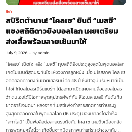
กีฬา
สปิริตตำนาน! “โคลเซ” ยินดี “เมสซี”
แซงสถิติดาวยิงบอลโลก เผยเตรียม
ส่งเสื้อพร้อมลายเซ็นมาให้
July 9, 2026
-
by
admin
“โคลเซ” เปิดใจ หลัง “เมสซี” ทุบสถิติยิงประตูสูงสุดในฟุตบอลโลก
เกิดโมเมนต์สุดประทับใจแห่งวงการลูกหนัง เมื่อ มิโรสลาฟ โคล เซ
อดีตยอดดาวยิงทีมชาติเยอรมนี วัย 48 ปี ซึ่งปัจจุบันรับหน้าที่เป็น
โค้ชให้กับสโมสรเนิร์นแบร์ก ได้ออกมาเปิดเผยผ่านสื่อของสโมสร
ว่า ตนเองได้มีโอกาสพูดคุยโทรศัพท์กับ ลิโอเนล เมสซี กัปตันทีม
ชาติอาร์เจนตินา หลังจากที่เมสซีเพิ่งทำลายสถิติการทำประตู
สูงสุดตลอดกาลในฟุตบอลโลก (16 ประตู) ของเขาลงได้สำเร็จ
“สกาโลนี” เป็นพ่อสื่อต่อสายตรงถึงกัน โคล เซ เผยถึงเบื้องหลัง
การพูดคุยครั้งนี้ว่า เกิดขึ้นจากมิตรภาพเก่าแก่ระหว่างเขากับ …