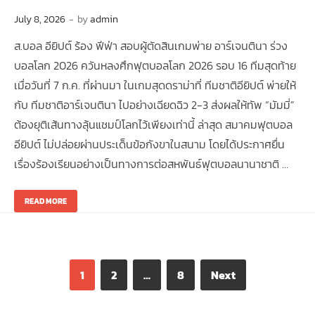
July 8, 2026
-
by
admin
ส.บอล อียิปต์ ร้อง ฟีฟ่า สอบผู้ตัดสินเกมพ่าย อาร์เจนตินา ร่วง
บอลโลก 2026 ควันหลงศึกฟุตบอลโลก 2026 รอบ 16 ทีมสุดท้าย
เมื่อวันที่ 7 ก.ค. ที่ผ่านมา ในเกมสุดดราม่าที่ ทีมชาติอียิปต์ พ่ายให้
กับ ทีมชาติอาร์เจนตินา ไปอย่างเฉียดฉิว 2-3 ส่งผลให้ทัพ “มัมมี่”
ต้องยุติเส้นทางลุ้นแชมป์โลกไว้เพียงเท่านี้ ล่าสุด สมาคมฟุตบอล
อียิปต์ ไม่ปล่อยผ่านประเด็นข้อกังขาในสนาม โดยได้ประกาศยื่น
เรื่องร้องเรียนอย่างเป็นทางการต่อสหพันธ์ฟุตบอลนานาชาติ …
READ MORE
1
2
…
8
Next