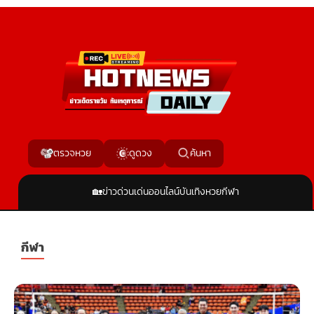
ค้นหา
ตรวจหวย
ดูดวง
🏡
ข่าวด่วน
เด่นออนไลน์
บันเทิง
หวย
กีฬา
กีฬา