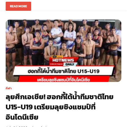
READ MORE
กีฬา
ลุยศึกเอเชีย! ฮอกกี้ใต้น้ำทีมชาติไทย
U15-U19 เตรียมลุยชิงแชมป์ที่
อินโดนีเซีย