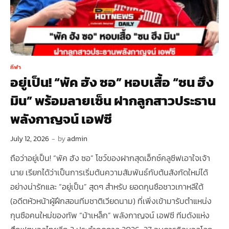
กีฬา
อยู่เป็น! “พัค ฮัง ซอ” หอบเสื้อ “ซน ฮึง
มิน” พร้อมลายเซ็น ฝากลูกสาวประธาน
พลังกาญจน์ เอฟซี
July 12, 2026
-
by
admin
ถือว่าอยู่เป็น! “พัค ฮัง ซอ” โชว์ของฝากสุดเอ็กซ์คลูซีฟเอาใจเจ้า
นาย เรียกได้ว่าเป็นการเริ่มต้นความสัมพันธ์กับต้นสังกัดใหม่ได้
อย่างน่ารักและ “อยู่เป็น” สุดๆ สำหรับ ยอดกุนซือชาวเกาหลีใต้
(อดีตหัวหน้าผู้ฝึกสอนทีมชาติเวียดนาม) ที่เพิ่งเข้ามารับตำแหน่ง
กุนซือคนใหม่ของทัพ “ม้าเหล็ก” พลังกาญจน์ เอฟซี ทีมดังแห่ง