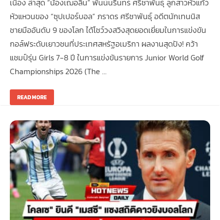
เนื่อง ล่าสุด “น้องเฌอลีน” พันน์นรินทร์ ศรีชาพันธุ์ ลูกสาวหัวแก้ว
หัวแหวนของ “ซุปเปอร์บอล” ภราดร ศรีชาพันธุ์ อดีตนักเทนนิส
ชายมืออันดับ 9 ของโลก ได้โชว์วงสวิงสุดยอดเยี่ยมในการแข่งขัน
กอล์ฟระดับเยาวชนที่ประเทศสหรัฐอเมริกา ผลงานสุดปัง! คว้า
แชมป์รุ่น Girls 7-8 ปี ในการแข่งขันรายการ Junior World Golf
Championships 2026 (The …
READ MORE