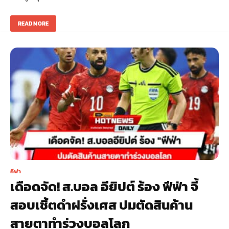
READ MORE
กีฬา
เดือดจัด! ส.บอล อียิปต์ ร้อง ฟีฟ่า จี้
สอบเชิ้ตดำฝรั่งเศส ปมตัดสินค้าน
สายตาทำร่วงบอลโลก