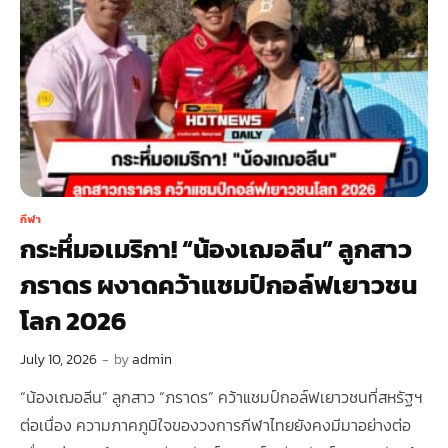
กีฬา
กระหึ่มอเมริกา! “น้องเฌอลีน” ลูกสาว
ภราดร ผงาดคว้าแชมป์กอล์ฟเยาวชน
โลก 2026
July 10, 2026
-
by
admin
“น้องเฌอลีน” ลูกสาว “ภราดร” คว้าแชมป์กอล์ฟเยาวชนที่สหรัฐฯ
ต่อเนื่อง ความภาคภูมิใจของวงการกีฬาไทยยังคงมีมาอย่างต่อ