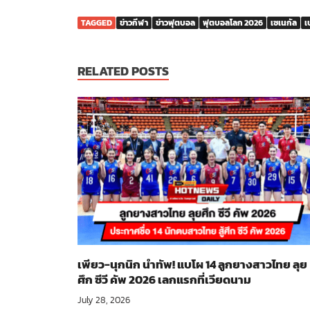
TAGGED
ข่าวกีฬา
ข่าวฟุตบอล
ฟุตบอลโลก 2026
เซเนกัล
เ
RELATED POSTS
เพียว-นุกนิก นำทัพ! แบโผ 14 ลูกยางสาวไทย ลุย
ศึก ซีวี คัพ 2026 เลกแรกที่เวียดนาม
July 28, 2026