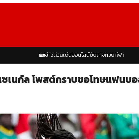
🏡
ข่าวด่วน
เด่นออนไลน์
บันเทิง
หวย
กีฬา
่านเซเนกัล โพสต์กราบขอโทษแฟนบอล