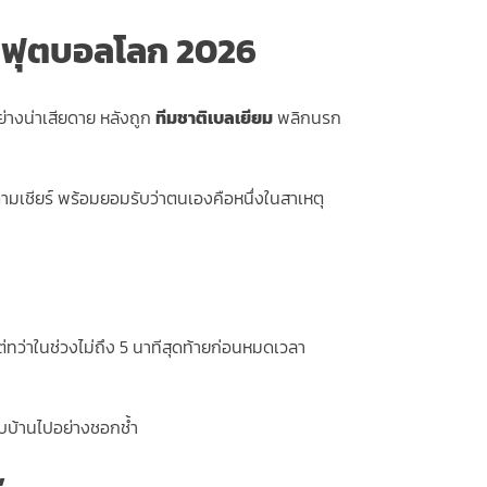
ีม ฟุตบอลโลก 2026
่างน่าเสียดาย หลังถูก
ทีมชาติเบลเยียม
พลิกนรก
มเชียร์ พร้อมยอมรับว่าตนเองคือหนึ่งในสาเหตุ
่ทว่าในช่วงไม่ถึง 5 นาทีสุดท้ายก่อนหมดเวลา
ับบ้านไปอย่างชอกช้ำ