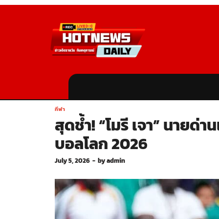
กีฬา
สุดช้ำ! “โมรี เจา” นายด
บอลโลก 2026
July 5, 2026
-
by
admin