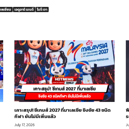
บลเยียม
เอดูอาร์ เมนดี
โมรี เจา
เคาะสรุป! ซีเกมส์ 2027 ที่มาเลเซีย ชิงชัย 43 ชนิด
ฟ
กีฬา ยันไม่มีเพิ่มแล้ว
ร
July 17, 2026
Ju