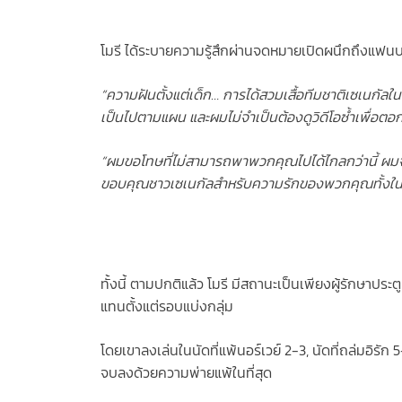
โมรี ได้ระบายความรู้สึกผ่านจดหมายเปิดผนึกถึงแฟนบ
“ความฝันตั้งแต่เด็ก… การได้สวมเสื้อทีมชาติเซเนกัลใ
เป็นไปตามแผน และผมไม่จำเป็นต้องดูวิดีโอซ้ำเพื่อตอ
“ผมขอโทษที่ไม่สามารถพาพวกคุณไปได้ไกลกว่านี้ ผมจะแ
ขอบคุณชาวเซเนกัลสำหรับความรักของพวกคุณทั้งใ
ทั้งนี้ ตามปกติแล้ว โมรี มีสถานะเป็นเพียงผู้รักษาป
แทนตั้งแต่รอบแบ่งกลุ่ม
โดยเขาลงเล่นในนัดที่แพ้นอร์เวย์ 2-3, นัดที่ถล่มอิรั
จบลงด้วยความพ่ายแพ้ในที่สุด