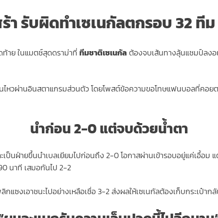
ศร้า รับผิดทำเซเนกัลตกรอบ 32 ท
ท้าย ในแมตช์สุดดราม่าที่
ทีมชาติเซเนกัล
ต้องจบเส้นทางลุ้นแชมป์ลงอย
ลื่อนไหวผ่านอินสตาแกรมส่วนตัว โดยโพสต์ข้อความขอโทษแฟนบอลที่คอยตา
นำก่อน 2-0 แต่จบด้วยน้ำตา
ป็นฝ่ายขึ้นนำเบลเยียมไปก่อนถึง 2-0 โอกาสผ่านเข้ารอบอยู่แค่เอื้อม แต
 90 นาที เสมอกันไป 2-2
พลิกแซงเอาชนะไปอย่างเหลือเชื่อ 3-2 ส่งผลให้เซเนกัลต้องเก็บกระเป๋ากล