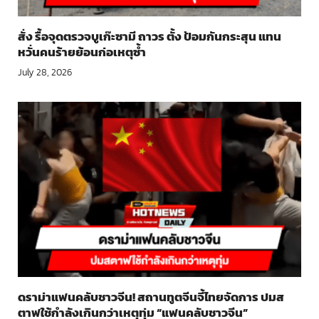
สั่ง รื้อจุดตรวจบูเก๊ะซามี ถาวร ตั้ง ป้อมกันกระสุน แทน
หวั่นคนร้ายย้อนก่อเหตุซ้ำ
July 28, 2026
ดราม่าแฟนคลับชาวจีน! สถานทูตจีนจี้ไทยจัดการ ปมส
ตาฟใช้กำลังเกินกว่าเหตุทุ่ม “แฟนคลับชาวจีน”