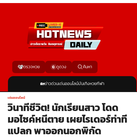
ค้นหา
ตรวจหวย
ดูดวง
🏡
ข่าวด่วน
เด่นออนไลน์
บันเทิง
หวย
กีฬา
เด่นออนไลน์
วินาทีชีวิต! นักเรียนสาว โดด
มอไซค์หนีตาย เผยไรเดอร์ท่าที
แปลก พาออกนอกพิกัด