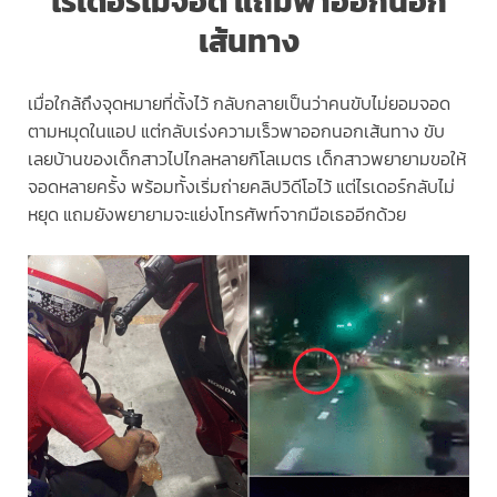
ไรเดอร์ไม่จอด แถมพาออกนอก
เส้นทาง
เมื่อใกล้ถึงจุดหมายที่ตั้งไว้ กลับกลายเป็นว่าคนขับไม่ยอมจอด
ตามหมุดในแอป แต่กลับเร่งความเร็วพาออกนอกเส้นทาง ขับ
เลยบ้านของเด็กสาวไปไกลหลายกิโลเมตร เด็กสาวพยายามขอให้
จอดหลายครั้ง พร้อมทั้งเริ่มถ่ายคลิปวิดีโอไว้ แต่ไรเดอร์กลับไม่
หยุด แถมยังพยายามจะแย่งโทรศัพท์จากมือเธออีกด้วย