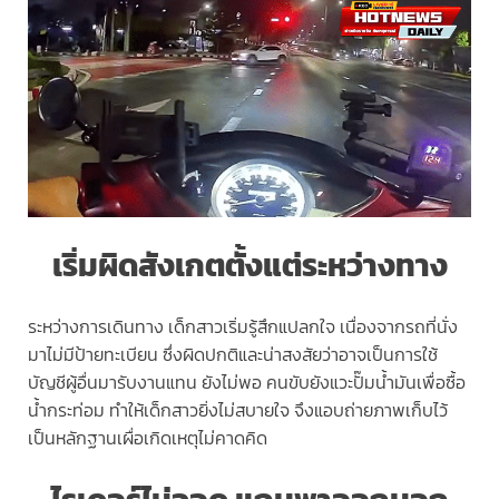
เริ่มผิดสังเกตตั้งแต่ระหว่างทาง
ระหว่างการเดินทาง เด็กสาวเริ่มรู้สึกแปลกใจ เนื่องจากรถที่นั่ง
มาไม่มีป้ายทะเบียน ซึ่งผิดปกติและน่าสงสัยว่าอาจเป็นการใช้
บัญชีผู้อื่นมารับงานแทน ยังไม่พอ คนขับยังแวะปั๊มน้ำมันเพื่อซื้อ
น้ำกระท่อม ทำให้เด็กสาวยิ่งไม่สบายใจ จึงแอบถ่ายภาพเก็บไว้
เป็นหลักฐานเผื่อเกิดเหตุไม่คาดคิด