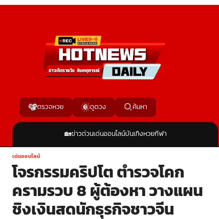
ค้นหา
ตรวจหวย
ดูดวง
🏡
ข่าวด่วน
เด่นออนไลน์
บันเทิง
หวย
กีฬา
เด่นออนไลน์
โจรกรรมคริปโต ตำรวจโคก
ครามรวบ 8 ผู้ต้องหา วางแผน
ชิงเงินสดนักธุรกิจชาวจีน