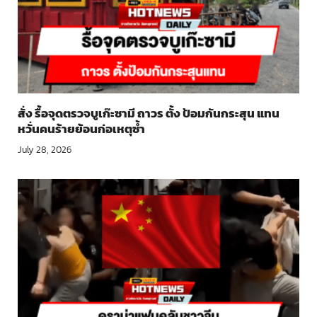
สั่ง รื้อจุดตรวจบูเก๊ะซามี ถาวร ตั้ง ป้อมกันกระสุน แทน
หวั่นคนร้ายย้อนก่อเหตุซ้ำ
July 28, 2026