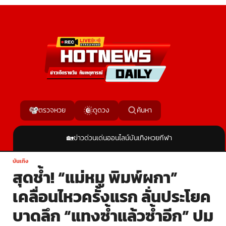
ค้นหา
ตรวจหวย
ดูดวง
🏡
ข่าวด่วน
เด่นออนไลน์
บันเทิง
หวย
กีฬา
บันเทิง
สุดช้ำ! “แม่หมู พิมพ์ผกา”
เคลื่อนไหวครั้งแรก ลั่นประโยค
บาดลึก “แทงซ้ำแล้วซ้ำอีก” ปม