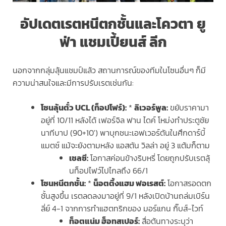
อัปเดตเรตหนีตกชั้นและโควตา ยู
ฟ่า แชมเปี้ยนส์ ลีก
นอกจากกลุ่มลุ้นแชมป์แล้ว สถานการณ์ของทีมในโซนอื่นๆ ก็มี
ความน่าสนใจและมีการปรับเรตเช่นกัน:
โซนลุ้นตั๋ว UCL (ท็อปโฟร์):
*
ลิเวอร์พูล:
ขยับราคามา
อยู่ที่ 10/11 หลังได้ เฟอร์จิล ฟาน ไดค์ โหม่งทำประตูชัย
นาทีบาป (90+10′) พาบุกชนะเอฟเวอร์ตันในศึกดาร์บี้
แมตช์ แม้จะยังตามหลัง แอสตัน วิลล่า อยู่ 3 แต้มก็ตาม
เชลซี:
โอกาสค่อนข้างริบหรี่ โดยถูกปรับเรตลุ้
นท็อปไฟว์ไปไกลถึง 66/1
โซนหนีตกชั้น:
*
น็อตติ้งแฮม ฟอเรสต์:
โอกาสรอดตก
ชั้นสูงขึ้น เรตลดลงมาอยู่ที่ 9/1 หลังเปิดบ้านถล่มเบิร์น
ลี่ย์ 4-1 จากการทำแฮตทริกของ มอร์แกน กิ๊บส์-ไวท์
ท็อตแน่ม ฮ็อทสเปอร์:
สื่อต้นทางระบุว่า