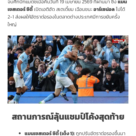
จบศึกบิ๊กแมตช์เมื่อคืนวันที่ 19 เมษายน 2569 ที่ผ่านมา ซึ่ง
แมน
เชสเตอร์ ซิตี้
เปิดเอติฮัด สเตเดี้ยม เฉือนชนะ
อาร์เซน่อล
ไปได้
2-1 ส่งผลให้อัตราต่อรองในตลาดต่างประเทศมีการขยับครั้ง
ใหญ่
สถานการณ์ลุ้นแชมป์โค้งสุดท้าย
แมนเชสเตอร์ ซิตี้ (เต็ง 1):
ถูกปรับอัตราต่อรองขึ้นมา