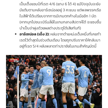
เป็นเต็งแชมป์ที่เรต 4/6 (แทง 6 ได้ 4) แม้ปัจจุบันจะยัง
มีแต้มตามหลังอาร์เซน่อลอยู่ 3 คะแนน แต่พลพรรคเรือ
ใบสีฟ้าได้เปรียบจากการมีเกมตกค้างในมืออีก 1 นัด
(หากบุกไปชนะเบิร์นลี่ย์ในเกมกลางสัปดาห์ได้ จะแซงขึ้น
นำเป็นจ่าฝูงด้วยผลต่างประตูได้เสียทันที)
อาร์เซน่อล (เต็ง 2):
หล่นจากตำแหน่งเต็งหนึ่งที่เคยทำ
เรตไว้ต่ำสุดในช่วงต้นเดือน โดยถูกปรับราคาให้กลับมา
อยู่ที่เรต 5/4 หลังพลาดท่าปราชัยในเกมสำคัญนัดนี้