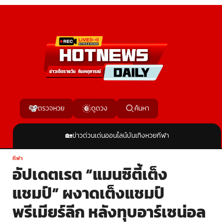
ค้นหา
ตรวจหวย
ดูดวง
🏡
ข่าวด่วน
เด่นออนไลน์
บันเทิง
หวย
กีฬา
กีฬา
อัปเดตเรต “แมนซิตี้เต็ง
แชมป์” ผงาดเต็งแชมป์
พรีเมียร์ลีก หลังทุบอาร์เซน่อล