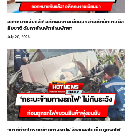
ออกหมายจับแล้ว! อดีตคนงานเมียนมา ฆ่าอดีตนักเทนนิส
ทีมชาติ ดับคาบ้านพักย่านพัทยา
July 28, 2026
วินาทีชีวิต! กระบะข้ามทางรถไฟ อ้างมองไม่เห็น ถูกรถไฟ