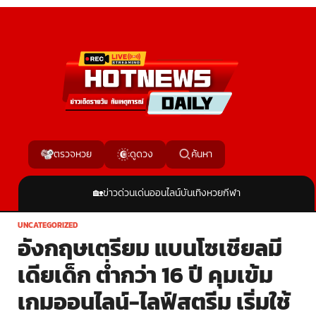
ค้นหา
ตรวจหวย
ดูดวง
🏡
ข่าวด่วน
เด่นออนไลน์
บันเทิง
หวย
กีฬา
UNCATEGORIZED
อังกฤษเตรียม แบนโซเชียลมี
เดียเด็ก ต่ำกว่า 16 ปี คุมเข้ม
เกมออนไลน์-ไลฟ์สตรีม เริ่มใช้