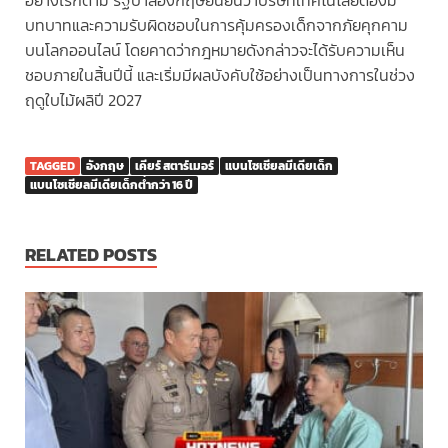
อย่างไรก็ตาม รัฐบาลอังกฤษยืนยันว่าบริษัทเทคโนโลยีต้องมี
บทบาทและความรับผิดชอบในการคุ้มครองเด็กจากภัยคุกคาม
บนโลกออนไลน์ โดยคาดว่ากฎหมายดังกล่าวจะได้รับความเห็น
ชอบภายในสิ้นปีนี้ และเริ่มมีผลบังคับใช้อย่างเป็นทางการในช่วง
ฤดูใบไม้ผลิปี 2027
TAGGED
อังกฤษ
เคียร์ สตาร์เมอร์
แบนโซเชียลมีเดียเด็ก
แบนโซเชียลมีเดียเด็กต่ำกว่า 16 ปี
RELATED POSTS