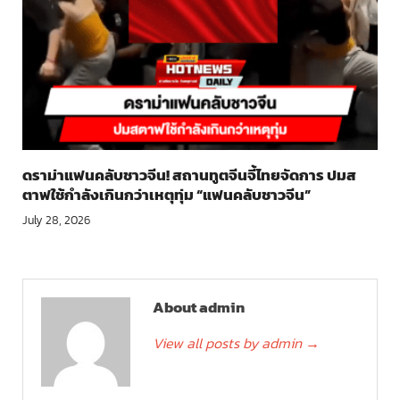
ดราม่าแฟนคลับชาวจีน! สถานทูตจีนจี้ไทยจัดการ ปมส
ตาฟใช้กำลังเกินกว่าเหตุทุ่ม “แฟนคลับชาวจีน”
July 28, 2026
About admin
View all posts by admin
→