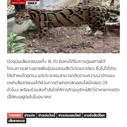
ปัจจุบันเสือลายเมฆทั้ง 16 ตัว ยังคงได้รับการดูแลภายใต้
โครงการเพาะขยายพันธุ์ของสวนสัตว์เปิดเขาเขียว ซึ่งไม่ได้เปิด
ให้เข้าชมโดยตรง แต่ประชาชนสามารถติดตามความน่ารักของ
เหล่าเสือลายเมฆได้ผ่านการถ่ายทอดสดออนไลน์ตลอด 24
ชั่วโมง พร้อมร่วมส่งกำลังใจให้ภารกิจอนุรักษ์สัตว์ป่าหายากชนิด
นี้ให้คงอยู่ต่อไปในอนาคต
TAGGED
ข่าวเด่น
ข่าวเด่นวันนี้
ข่าวเด่นออนไลน์
ดาวดังสัตว์โลก
เสือลายเมฆ