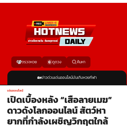
ค้นหา
ตรวจหวย
ดูดวง
🏡
ข่าวด่วน
เด่นออนไลน์
บันเทิง
หวย
กีฬา
เด่นออนไลน์
เปิดเบื้องหลัง “เสือลายเมฆ”
ดาวดังโลกออนไลน์ สัตว์หา
ยากที่กำลังเผชิญวิกฤตใกล้