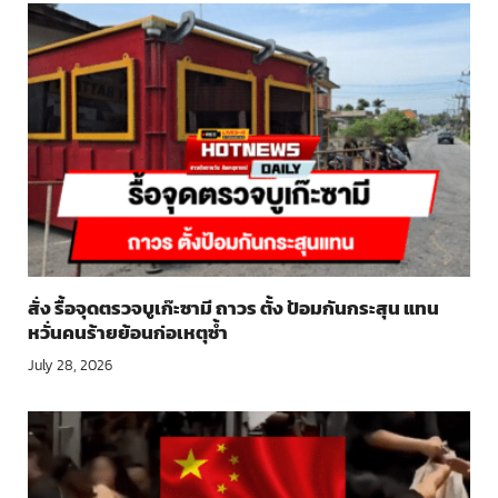
สั่ง รื้อจุดตรวจบูเก๊ะซามี ถาวร ตั้ง ป้อมกันกระสุน แทน
หวั่นคนร้ายย้อนก่อเหตุซ้ำ
July 28, 2026