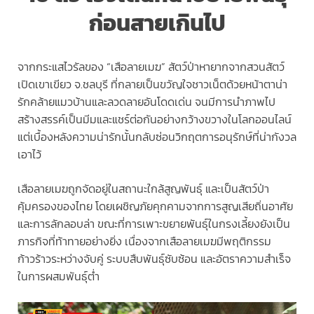
ก่อนสายเกินไป
จากกระแสไวรัลของ “เสือลายเมฆ” สัตว์ป่าหายากจากสวนสัตว์
เปิดเขาเขียว จ.ชลบุรี ที่กลายเป็นขวัญใจชาวเน็ตด้วยหน้าตาน่า
รักคล้ายแมวบ้านและลวดลายอันโดดเด่น จนมีการนำภาพไป
สร้างสรรค์เป็นมีมและแชร์ต่อกันอย่างกว้างขวางในโลกออนไลน์
แต่เบื้องหลังความน่ารักนั้นกลับซ่อนวิกฤตการอนุรักษ์ที่น่ากังวล
เอาไว้
เสือลายเมฆถูกจัดอยู่ในสถานะใกล้สูญพันธุ์ และเป็นสัตว์ป่า
คุ้มครองของไทย โดยเผชิญภัยคุกคามจากการสูญเสียถิ่นอาศัย
และการลักลอบล่า ขณะที่การเพาะขยายพันธุ์ในกรงเลี้ยงยังเป็น
ภารกิจที่ท้าทายอย่างยิ่ง เนื่องจากเสือลายเมฆมีพฤติกรรม
ก้าวร้าวระหว่างจับคู่ ระบบสืบพันธุ์ซับซ้อน และอัตราความสำเร็จ
ในการผสมพันธุ์ต่ำ