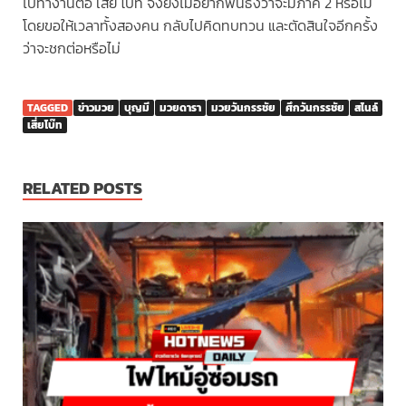
ไปทำงานต่อ เสี่ย โบ๊ท จึงยังไม่อยากฟันธงว่าจะมีภาค 2 หรือไม่
โดยขอให้เวลาทั้งสองคน กลับไปคิดทบทวน และตัดสินใจอีกครั้ง
ว่าจะชกต่อหรือไม่
TAGGED
ข่าวมวย
บุญมี
มวยดารา
มวยวันกรรชัย
ศึกวันกรรชัย
สไนล์
เสี่ยโบ๊ท
RELATED POSTS