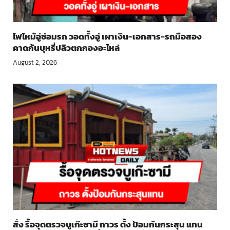
ไฟไหม้อู่ซ่อมรถ วอดทั้งอู่ เผาเงิน-เอกสาร-รถมือสอง
คาดก้นบุหรี่ปลิวตกกองอะไหล่
August 2, 2026
สั่ง รื้อจุดตรวจบูเก๊ะซามี ถาวร ตั้ง ป้อมกันกระสุน แทน