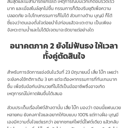
สิ้นสุดและไม่สามารถแก้ไขได้ เหตุการณ์บนเวทีเกิดขึ้นรวดเร็ว
มาก และเมื่อสไนล์ลุกไม่ขึ้น กรรมการก็ต้องรีบยุติเพื่อความ
ปลอดภัย จะไปโทษกรรมการก็ไม่ได้ ส่วนทางด้าน บุญมี ก็ได้
ชี้แจงว่าตนเองตั้งใจต่อยนำไปก่อนแล้วจะเตะตาม เป็นเพียง
จังหวะตามน้ำและไม่ได้มีเจตนาจะขัดขาแต่อย่างใด
อนาคตภาค 2 ยังไม่ฟันธง ให้เวลา
ทั้งคู่ตัดสินใจ
สำหรับการจัดการแข่งขันในวันที่ 23 มิถุนายนนี้ เสี่ย โบ๊ท เผยว่า
จะยังคงใช้กติกาเดิม 3 ยก แต่จะต้องหากรรมการที่ทันเกมมาก
ขึ้น เพื่อรับมือกับนักมวยที่ไม่ได้เป็นมืออาชีพซึ่งอาจเกิด
เหตุการณ์ไม่คาดฝันขึ้นได้เสมอ
ส่วนประเด็นเรื่องไฟต์ล้างตานั้น เสี่ย โบ๊ท มองว่า ตอนนี้แฟนมวย
หลายคน ยังคงคาใจและอยากให้จบแบบ 100% แต่ทางฝั่ง บุญมี
เองมีความตั้งใจแต่แรกว่า อยากชกแค่ไฟต์นี้ไฟต์เดียว แล้วกลับ