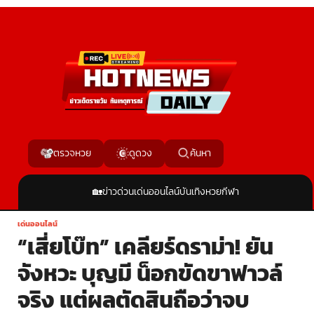
ค้นหา
ตรวจหวย
ดูดวง
🏡
ข่าวด่วน
เด่นออนไลน์
บันเทิง
หวย
กีฬา
เด่นออนไลน์
“เสี่ยโบ๊ท” เคลียร์ดราม่า! ยัน
จังหวะ บุญมี น็อกขัดขาฟาวล์
จริง แต่ผลตัดสินถือว่าจบ