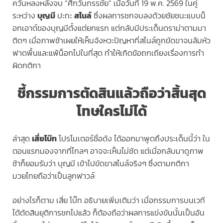
ควันหลงหลังจบ “ศึกวันกรรชัย” เมื่อวันที่ 19 พ.ค. 2569 ในคู่
ระหว่าง
บุญมี
ปะทะ
สไนล์
ซึ่งผลการชกจบลงด้วยชัยชนะแบบน็
อกเอาต์ของบุญมีตั้งแต่ยกแรก แต่กลับมีประเด็นดราม่าตามมา
ติดๆ เมื่อภาพช้าเผยให้เห็นจังหวะปัญหาที่สไนล์ถูกขัดขาจนล้มหัว
ฟาดพื้นและแพ้น็อกไปในที่สุด ทำให้เกิดข้อถกเถียงเรื่องการทำ
ผิดกติกา
ชี้กรรมการตัดสินแล้วถือว่าสิ้นสุด
โทษใครไม่ได้
ล่าสุด
เสี่ยโบ๊ท
โปรโมเตอร์ชื่อดัง ได้ออกมาพูดถึงประเด็นนี้ว่า ใน
ตอนแรกมองจากที่ไกลๆ อาจจะเห็นไม่ชัด แต่เมื่อกลับมาดูภาพ
ช้าก็ยอมรับว่า บุญมี เข้าไปขัดขาสไนล์จริงๆ ซึ่งตามกติกา
มวยไทยถือว่าเป็นลูกฟาวล์
อย่างไรก็ตาม เสี่ย โบ๊ท อธิบายเพิ่มเติมว่า เมื่อกรรมการบนเวที
ได้ตัดสินยุติการชกไปแล้ว ก็ต้องถือว่าผลการแข่งขันนั้นเป็นอัน