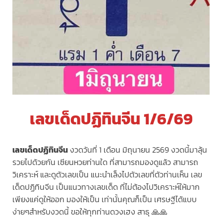
เลขเด็ดปฏิทินจีน 1/6/69
เลขเด็ดปฏิทินจีน
งวดวันที่ 1 เดือน มิถุนายน 2569 งวดนี้มาลุ้น
รวยไปด้วยกัน เซียนหวยท่านใด ที่สามารถมองดูแล้ว สามารถ
วิเคราะห์ และดูตัวเลขเป็น แนะนำเล็งไปตัวเลขที่ตัวท่านเห็น เลข
เด็ดปฏิทินจีน เป็นแนวทางเลขเด็ด ที่ไม่ต้องไปวิเคราะห์ให้มาก
เพียงแค่ดูให้ออก มองให้เป็น เท่านั้นคุณก็เป็น เศรษฐีได้แบบ
ง่ายๆสำหรับงวดนี้ ขอให้ทุกท่านดวงเฮง สาธุ 🙏🙏