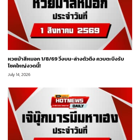
หวยม้าสีหมอก 1/8/69 วิ่งบน-ล่างตัวตึง ควบตะบึงรับ
โชคใหญ่งวดนี้!
July 14, 2026