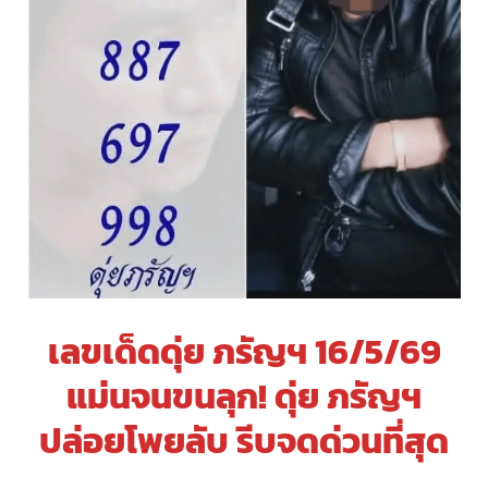
เลขเด็ดดุ่ย ภรัญฯ 16/5/69
แม่นจนขนลุก! ดุ่ย ภรัญฯ
ปล่อยโพยลับ รีบจดด่วนที่สุด