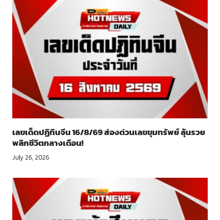
เลขเด็ดปฏิทินจีน 16/8/69 ส่องด่วนเลขขุมทรัพย์ ลุ้นรวย
พลิกชีวิตกลางเดือน!
July 26, 2026