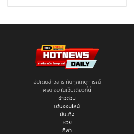
อัปเดตข่าวสาร ทันทุกเหตุการณ์
ครบ จบ ในเว็บเดียวที่นี่
ข่าวด่วน
เด่นออนไลน์
บันเทิง
หวย
กีฬา