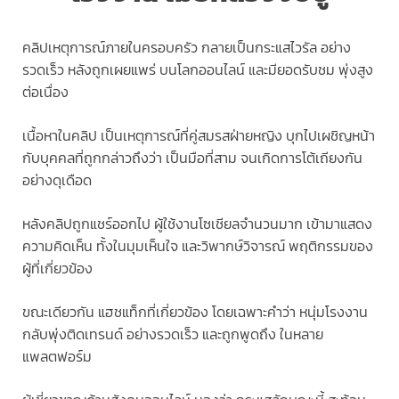
คลิปเหตุการณ์ภายในครอบครัว กลายเป็นกระแสไวรัล อย่าง
รวดเร็ว หลังถูกเผยแพร่ บนโลกออนไลน์ และมียอดรับชม พุ่งสูง
ต่อเนื่อง
เนื้อหาในคลิป เป็นเหตุการณ์ที่คู่สมรสฝ่ายหญิง บุกไปเผชิญหน้า
กับบุคคลที่ถูกกล่าวถึงว่า เป็นมือที่สาม จนเกิดการโต้เถียงกัน
อย่างดุเดือด
หลังคลิปถูกแชร์ออกไป ผู้ใช้งานโซเชียลจำนวนมาก เข้ามาแสดง
ความคิดเห็น ทั้งในมุมเห็นใจ และวิพากษ์วิจารณ์ พฤติกรรมของ
ผู้ที่เกี่ยวข้อง
ขณะเดียวกัน แฮชแท็กที่เกี่ยวข้อง โดยเฉพาะคำว่า หนุ่มโรงงาน
กลับพุ่งติดเทรนด์ อย่างรวดเร็ว และถูกพูดถึง ในหลาย
แพลตฟอร์ม