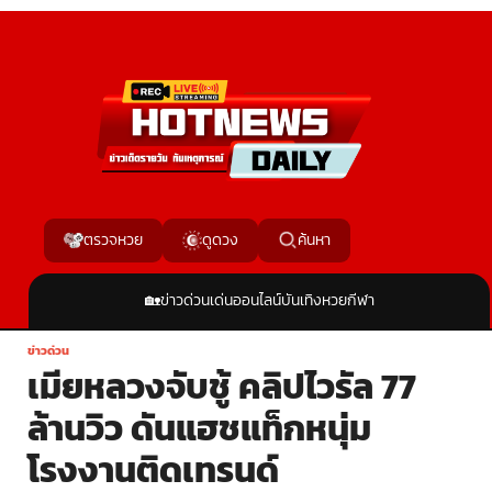
ค้นหา
ตรวจหวย
ดูดวง
🏡
ข่าวด่วน
เด่นออนไลน์
บันเทิง
หวย
กีฬา
ข่าวด่วน
เมียหลวงจับชู้ คลิปไวรัล 77
ล้านวิว ดันแฮชแท็กหนุ่ม
โรงงานติดเทรนด์