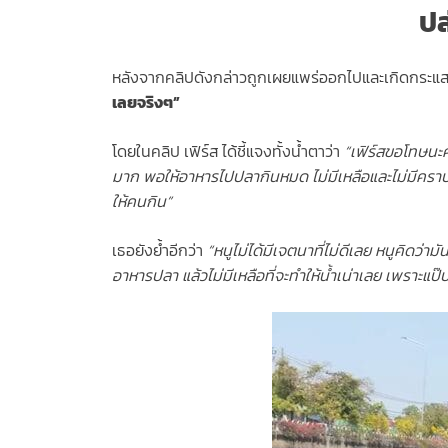
ปล
หลังจากคลิปดังกล่าวถูกเผยแพร่ออกไปและเกิดกระแสตีก
เลยจริงๆ”
โดยในคลิป เฟิร์ส ได้ชี้แจงทั้งน้ำตาว่า
“เฟิร์สขอโทษนะคะ
มาก พอให้อาหารไปปลากินหมด ไม่มีเหลือและไม่มีคราบน
ให้คนกิน”
เธอยังย้ำอีกว่า
“หนูไม่ได้มีเจตนาที่ไม่ดีเลย หนูคิดว่
อาหารปลา แล้วไม่มีเหลือที่จะทำให้น้ำเน่าเลย เพราะ