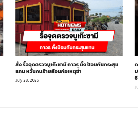
อ
สั่ง รื้อจุดตรวจบูเก๊ะซามี ถาวร ตั้ง ป้อมกันกระสุน
ด
แทน หวั่นคนร้ายย้อนก่อเหตุซ้ำ
ป
จ
July 28, 2026
J