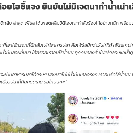
่อยโฮชี้แจง ยืนยันไม่มีเจตนาทำน้ำเน่าเ
ลับ ล่าสุด เฟิร์ส ได้โพสต์คลิปวิดีโอขณะกำลังร้องไห้อย่างหนัก พร้อมเ
ที่เอาไส้กรอกที่ตีกลับไปให้อาหารปลา คือเฟิร์สนึกว่ามันให้ได้ เฟิร์สเคย
้ำมันลอยขึ้นมา ไส้กรอกเราอบไร้น้ำมัน ทุกคนลองสั่งไปแล้วลองแช่น้ำดู 
ามันจะเป็นอาหารปลาได้จริงๆ ของเราไม่มีน้ำมันเลยจริงๆ เราอบรีดไล่น้ำมัน
แป๊บเดียวปลาก็กินหมดเลย ขอโทษนะคะ”