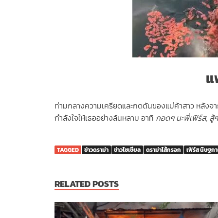
แ
ท่ามกลางความเครียดและกดดันของแม่ค้าสาว หลังจาก
กำลังใจให้เธออย่างล้นหลาม อาทิ
กอดๆ นะพี่เฟิร์ส, สู
TAGGED
ข่าวดราม่า
ข่าวโซเชียล
ดราม่าไส้กรอก
เฟิร์ส นิษฐกา
RELATED POSTS