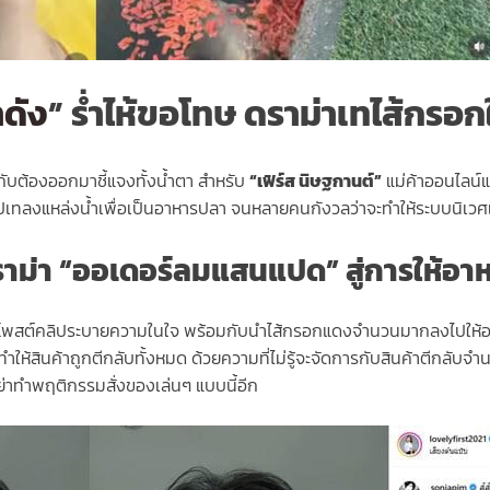
าดัง
” ร่ำไห้ขอโทษ ดราม่าเทไส้กรอ
กับต้องออกมาชี้แจงทั้งน้ำตา สำหรับ
“เฟิร์ส นิษฐกานต์”
แม่ค้าออนไลน์แ
ลงแหล่งน้ำเพื่อเป็นอาหารปลา จนหลายคนกังวลว่าจะทำให้ระบบนิเวศเสีย
ราม่า “ออเดอร์ลมแสนแปด” สู่การให้อ
ส ได้โพสต์คลิประบายความในใจ พร้อมกับนำไส้กรอกแดงจำนวนมากลงไปให้อาหา
ท ทำให้สินค้าถูกตีกลับทั้งหมด ด้วยความที่ไม่รู้จะจัดการกับสินค้าตีกลั
ย่าทำพฤติกรรมสั่งของเล่นๆ แบบนี้อีก