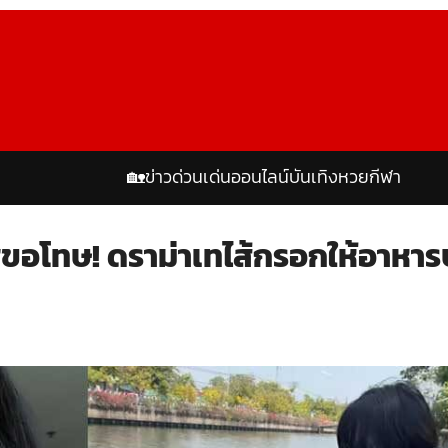
🏡
ข่าวด่วน
เด่นออนไลน์
บันเทิง
หวย
กีฬา
โฮขอโทษ! ดราม่าเทไส้กรอกให้อาหาร