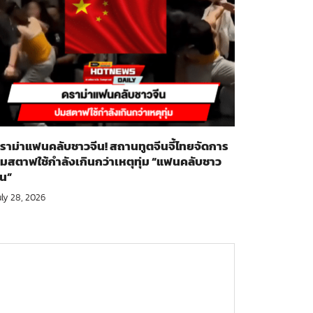
ราม่าแฟนคลับชาวจีน! สถานทูตจีนจี้ไทยจัดการ
มสตาฟใช้กำลังเกินกว่าเหตุทุ่ม “แฟนคลับชาว
ีน”
uly 28, 2026