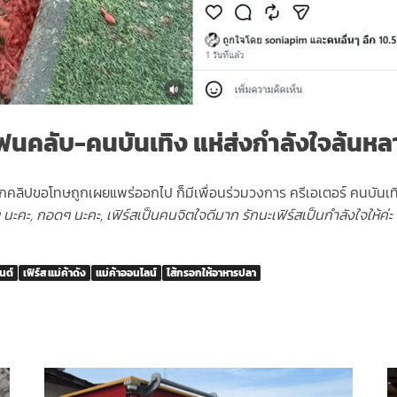
ฟนคลับ-คนบันเทิง แห่ส่งกำลังใจล้นหล
คลิปขอโทษถูกเผยแพร่ออกไป ก็มีเพื่อนร่วมวงการ ครีเอเตอร์ คนบัน
้ๆ นะคะ, กอดๆ นะคะ, เฟิร์สเป็นคนจิตใจดีมาก รักนะเฟิร์สเป็นกำลังใจให้ค่ะ
นต์
เฟิร์ส แม่ค้าดัง
แม่ค้าออนไลน์
ไส้กรอกให้อาหารปลา