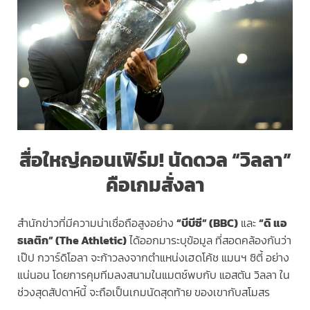
สื่อใหญ่คอนเฟิร์ม! นัดดวล “วิลลา”
คือเกมสั่งลา
สำนักข่าวที่มีความน่าเชื่อถือสูงอย่าง
“บีบีซี” (BBC)
และ
“ดิ แอ
ธเลติก” (The Athletic)
ได้ออกมาระบุข้อมูล ที่สอดคล้องกันว่า
เป๊ป กวาร์ดิโอลา จะก้าวลงจากตำแหน่งเฮดโค้ช แมนฯ ซิตี้ อย่าง
แน่นอน โดยการคุมทีมลงสนามในแมตช์พบกับ แอสตัน วิลลา ใน
ช่วงสุดสัปดาห์นี้ จะถือเป็นเกมนัดสุดท้าย ของเขากับสโมสร