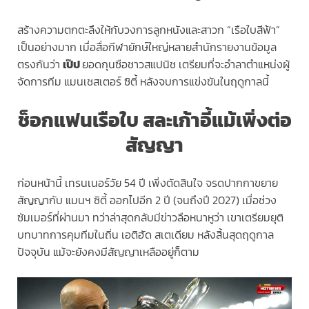
สร้างความตกตะลึงให้กับวงการลูกหนังและสาวก “เรือใบสีฟ้า”
เป็นอย่างมาก เมื่อสื่อกีฬายักษ์ใหญ่หลายสำนักรายงานข้อมูล
ตรงกันว่า
เป๊ป
ยอดกุนซือชาวสแปนิช เตรียมที่จะอำลาตำแหน่งผู้
จัดการทีม แมนเชสเตอร์ ซิตี้ หลังจบการแข่งขันในฤดูกาลนี้
ช็อกแฟนเรือใบ สละเก้าอี้แม้เพิ่งต่อ
สัญญา
ก่อนหน้านี้ เทรนเนอร์วัย 54 ปี เพิ่งตัดสินใจ จรดปากกาขยาย
สัญญากับ แมนฯ ซิตี้ ออกไปอีก 2 ปี (จนถึงปี 2027) เมื่อช่วง
ซัมเมอร์ที่ผ่านมา ทว่าล่าสุดกลับมีข่าวลือหนาหูว่า เขาเตรียมยุติ
บทบาทการคุมทีมในถิ่น เอติฮัด สเตเดียม หลังสิ้นสุดฤดูกาล
ปัจจุบัน แม้จะยังคงมีสัญญาเหลืออยู่ก็ตาม