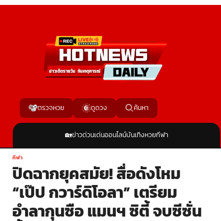
ค้นหา
ตรวจหวย
ดูดวง
🏡
ข่าวด่วน
เด่นออนไลน์
บันเทิง
หวย
กีฬา
กีฬา
ปิดฉากยุคสมัย! สื่อดังโหม
“เป๊ป กวาร์ดิโอลา” เตรียม
อำลากุนซือ แมนฯ ซิตี้ จบซีซั่น