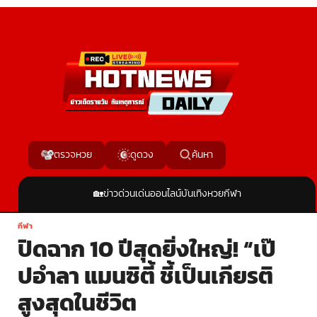
ค้นหา
ตรวจหวย
ดูดวง
🏡
ข่าวด่วน
เด่นออนไลน์
บันเทิง
หวย
กีฬา
กีฬา
ปิดฉาก 10 ปีสุดยิ่งใหญ่! “เป๊
ปอำลา แมนซิตี้ ชี้เป็นเกียรติ
สูงสุดในชีวิต