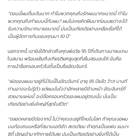
“ตอนนี้ผมตื่นเต้นมาก ทำไมพวกคุณถึงรักผมมากขนาดนี้ ทำไม
พวกคุณถึงทำแบบนี้กับผม? ผมไม่เคยคิดฝันมาก่อนเลยว่าจะได้
รับความรักมากมายขนาดนี้ มันเป็นเกียรติอย่างเหลือเชื่อที่ได้
เป็นผู้จัดการทีมของคุณมา 10 ปี”
นอกจากนี้ เขายังได้กล่าวถึงคุณพ่อวัย 95 ปีที่เดินทางมาชมเกม
ในสนาม พร้อมแย้มถึงเกียรติยศสูงสุดที่สโมสรมอบให้ นั่นคือ
การนำชื่อครอบครัวไปตั้งเป็นชื่ออัฒจันทร์
“พ่อของผมมาอยู่ที่นี่วันนี้ในอัฒจันทร์ อายุ 95 ปีแล้ว ว้าว! บางที
ท่านอาจจะไม่รู้ตัว แต่ผมมั่นใจว่าอีกหลายปีข้างหน้า อัฒจันทร์ที่
สวยงามแห่งนี้ จะมีชื่อครอบครัวของผมอยู่ตรงนั้น นั่นเป็น
เกียรติอย่างยิ่งใหญ่ที่สุดในชีวิต”
“ตลอดหลายปีต่อจากนี้ ไม่ว่าคุณจะอยู่ที่ไหนในโลก ถ้าคุณเจอผม
บนท้องถนนหรือที่สนามเอติฮัด สเตเดียม ถ้าคุณเป็นแฟน แมนฯ
ซิตี้ เชิญเข้ามาทักทายได้เลย นับเป็นเกียรติอย่างยิ่งที่ได้เป็น