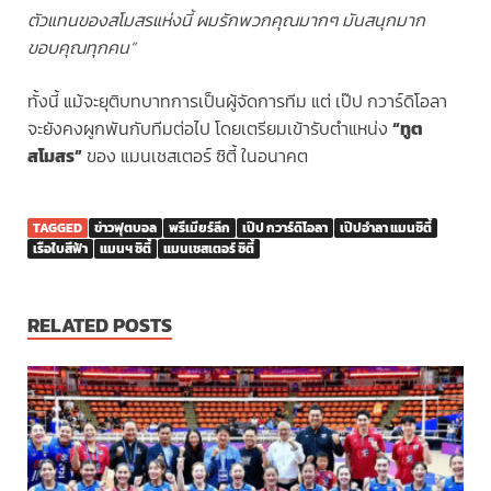
ตัวแทนของสโมสรแห่งนี้ ผมรักพวกคุณมากๆ มันสนุกมาก
ขอบคุณทุกคน”
ทั้งนี้ แม้จะยุติบทบาทการเป็นผู้จัดการทีม แต่ เป๊ป กวาร์ดิโอลา
จะยังคงผูกพันกับทีมต่อไป โดยเตรียมเข้ารับตำแหน่ง
“ทูต
สโมสร”
ของ แมนเชสเตอร์ ซิตี้ ในอนาคต
TAGGED
ข่าวฟุตบอล
พรีเมียร์ลีก
เป๊ป กวาร์ดิโอลา
เป๊ปอำลา แมนซิตี้
เรือใบสีฟ้า
แมนฯ ซิตี้
แมนเชสเตอร์ ซิตี้
RELATED POSTS