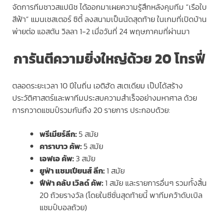
จัดการทีมชาวสแปนิช ได้ออกมาเผยความรู้สึกหลังคุมทีม “เรือใบ
สีฟ้า” แมนเชสเตอร์ ซิตี้ ลงสนามเป็นนัดสุดท้าย ในเกมที่เปิดบ้าน
พ่ายต่อ แอสตัน วิลลา 1-2 เมื่อวันที่ 24 พฤษภาคมที่ผ่านมา
การันตีความยิ่งใหญ่ด้วย 20 โทรฟี่
ตลอดระยะเวลา 10 ปีในถิ่น เอติฮัด สเตเดียม เป๊ปได้สร้าง
ประวัติศาสตร์และพาทีมประสบความสำเร็จอย่างมหาศาล ด้วย
การกวาดแชมป์รวมกันถึง 20 รายการ ประกอบด้วย:
พรีเมียร์ลีก:
5 สมัย
คาราบาว คัพ:
5 สมัย
เอฟเอ คัพ:
3 สมัย
ยูฟ่า แชมเปียนส์ ลีก:
1 สมัย
ฟีฟ่า คลับ เวิลด์ คัพ:
1 สมัย และรายการอื่นๆ รวมทั้งสิ้น
20 ถ้วยรางวัล (โดยในซีซั่นสุดท้ายนี้ พาทีมคว้าดับเบิล
แชมป์บอลถ้วย)