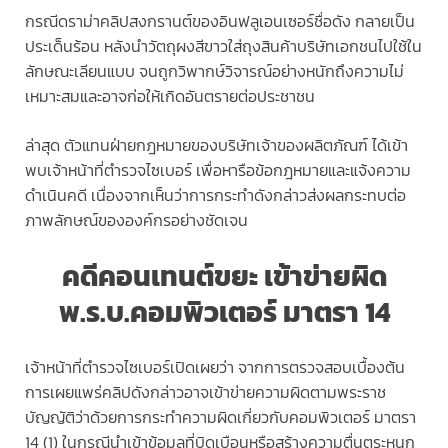
กรณีดราม่าคลิปสงกรานต์ของอินฟลูเอนเซอร์ชื่อดัง กลายเป็น
ประเด็นร้อน หลังนำวัตถุผงสีขาวใส่ถุงสินค้าบริษัทเอกชนไปใช้ใน
ลักษณะเลียนแบบ จนถูกวิพากษ์วิจารณ์อย่างหนักถึงความไม่
เหมาะสมและอาจก่อให้เกิดอันตรายต่อประชาชน
ล่าสุด ตัวแทนฝ่ายกฎหมายของบริษัทเจ้าของผลิตภัณฑ์ ได้เข้า
พบเจ้าหน้าที่ตำรวจไซเบอร์ เพื่อหารือข้อกฎหมายและแจ้งความ
ดำเนินคดี เนื่องจากเห็นว่าการกระทำดังกล่าวส่งผลกระทบต่อ
ภาพลักษณ์ขององค์กรอย่างชัดเจน
คดีคอนเทนต์ขยะ เข้าข่ายผิด
พ.ร.บ.คอมพิวเตอร์ มาตรา 14
เจ้าหน้าที่ตำรวจไซเบอร์เปิดเผยว่า จากการตรวจสอบเบื้องต้น
การเผยแพร่คลิปดังกล่าวอาจเข้าข่ายความผิดตามพระราช
บัญญัติว่าด้วยการกระทำความผิดเกี่ยวกับคอมพิวเตอร์ มาตรา
14 (1) ในกรณีนำเข้าข้อมูลที่บิดเบือนหรือสร้างความตื่นตระหนก