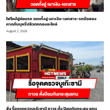
ไฟไหม้อู่ซ่อมรถ วอดทั้งอู่ เผาเงิน-เอกสาร-รถมือสอง
คาดก้นบุหรี่ปลิวตกกองอะไหล่
August 2, 2026
สั่ง รื้อจุดตรวจบูเก๊ะซามี ถาวร ตั้ง ป้อมกันกระสุน แทน