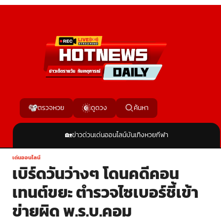
ค้นหา
ตรวจหวย
ดูดวง
🏡
ข่าวด่วน
เด่นออนไลน์
บันเทิง
หวย
กีฬา
เด่นออนไลน์
เบิร์ดวันว่างๆ โดนคดีคอน
เทนต์ขยะ ตำรวจไซเบอร์ชี้เข้า
ข่ายผิด พ.ร.บ.คอม