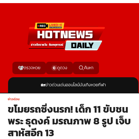
ค้นหา
ตรวจหวย
ดูดวง
🏡
ข่าวด่วน
เด่นออนไลน์
บันเทิง
หวย
กีฬา
ข่าวด่วน
ขโมยรถซิ่งนรก! เด็ก 11 ขับชน
พระ ธุดงค์ มรณภาพ 8 รูป เจ็บ
สาหัสอีก 13