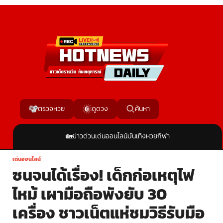
ค้นหา
ตรวจหวย
ดูดวง
🏡
ข่าวด่วน
เด่นออนไลน์
บันเทิง
หวย
กีฬา
เด่นออนไลน์
ซนจนได้เรื่อง! เด็กก่อเหตุไฟ
ไหม้ เผามือถือพังยับ 30
เครื่อง ชาวเน็ตแห่ชมวิธีรับมือ