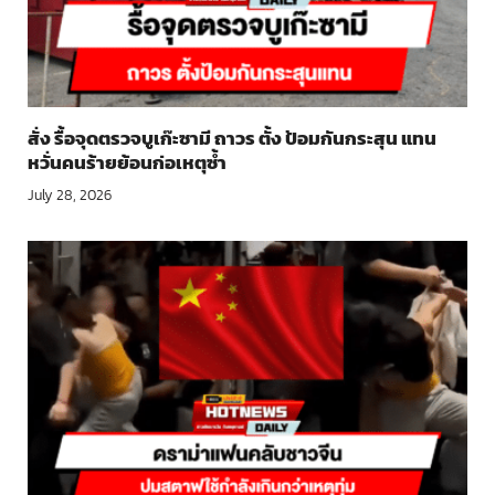
สั่ง รื้อจุดตรวจบูเก๊ะซามี ถาวร ตั้ง ป้อมกันกระสุน แทน
หวั่นคนร้ายย้อนก่อเหตุซ้ำ
July 28, 2026