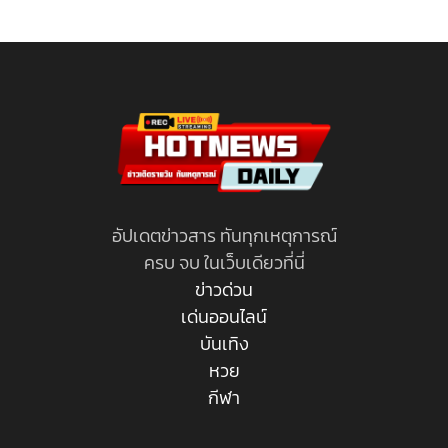
อัปเดตข่าวสาร ทันทุกเหตุการณ์
ครบ จบ ในเว็บเดียวที่นี่
ข่าวด่วน
เด่นออนไลน์
บันเทิง
หวย
กีฬา