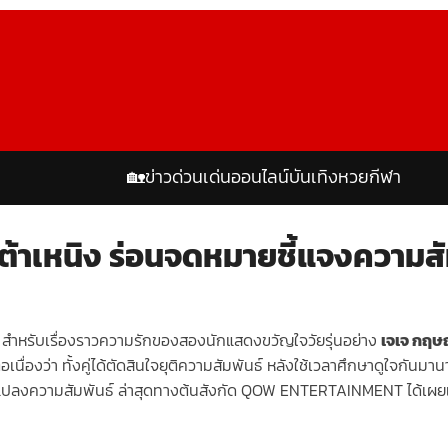
🏡
ข่าวด่วน
เด่นออนไลน์
บันเทิง
หวย
กีฬา
-ต้าเหนิง ร่อนจดหมายชี้แจงความสั
 สำหรับเรื่องราวความรักของสองนักแสดงขวัญใจวัยรุ่นอย่าง
เจเจ กฤษ
เนื่องว่า ทั้งคู่ได้ตัดสินใจยุติความสัมพันธ์ หลังใช้เวลาศึกษาดูใจก
แปลงความสัมพันธ์ ล่าสุดทางต้นสังกัด QOW ENTERTAINMENT ได้เผย