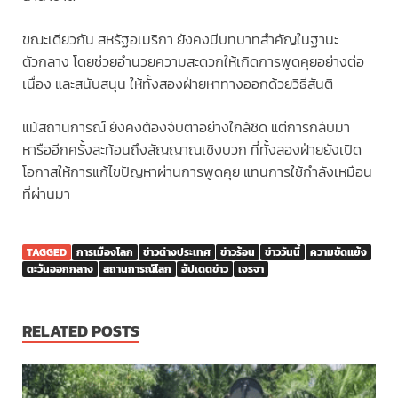
ขณะเดียวกัน สหรัฐอเมริกา ยังคงมีบทบาทสำคัญในฐานะ
ตัวกลาง โดยช่วยอำนวยความสะดวกให้เกิดการพูดคุยอย่างต่อ
เนื่อง และสนับสนุน ให้ทั้งสองฝ่ายหาทางออกด้วยวิธีสันติ
แม้สถานการณ์ ยังคงต้องจับตาอย่างใกล้ชิด แต่การกลับมา
หารืออีกครั้งสะท้อนถึงสัญญาณเชิงบวก ที่ทั้งสองฝ่ายยังเปิด
โอกาสให้การแก้ไขปัญหาผ่านการพูดคุย แทนการใช้กำลังเหมือน
ที่ผ่านมา
TAGGED
การเมืองโลก
ข่าวต่างประเทศ
ข่าวร้อน
ข่าววันนี้
ความขัดแย้ง
ตะวันออกกลาง
สถานการณ์โลก
อัปเดตข่าว
เจรจา
RELATED POSTS