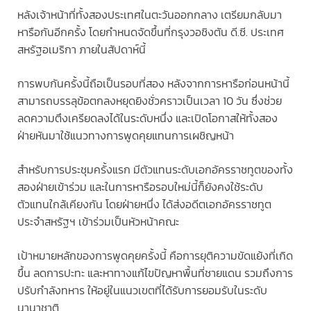
หลังเจ้าหน้าที่ทั้งสองประเทศในตะวันออกกลาง เตรียมกลับมา
หารือกันอีกครั้ง โดยกำหนดจัดขึ้นที่กรุงวอชิงตัน ดี.ซี. ประเทศ
สหรัฐอเมริกา ภายในสัปดาห์นี้
การพบกันครั้งนี้ถือเป็นรอบที่สอง หลังจากการหารือก่อนหน้านี้
สามารถบรรลุข้อตกลงหยุดยิงชั่วคราวเป็นเวลา 10 วัน ซึ่งช่วย
ลดความตึงเครียดลงได้ในระดับหนึ่ง และเปิดโอกาสให้ทั้งสอง
ฝ่ายหันมาใช้แนวทางการพูดคุยแทนการเผชิญหน้า
สำหรับการประชุมครั้งแรก มีตัวแทนระดับเอกอัครราชทูตของทั้ง
สองฝ่ายเข้าร่วม และในการหารือรอบใหม่นี้ก็ยังคงใช้ระดับ
ตัวแทนใกล้เคียงกัน โดยฝ่ายหนึ่ง ได้ส่งอดีตเอกอัครราชทูต
ประจำสหรัฐฯ เข้าร่วมเป็นหัวหน้าคณะ
เป้าหมายหลักของการพูดคุยครั้งนี้ คือการยุติความขัดแย้งที่เกิด
ขึ้น ลดการปะทะ และหาทางแก้ไขปัญหาพื้นที่ชายแดน รวมถึงการ
ปรับกำลังทหาร ให้อยู่ในแนวเขตที่ได้รับการยอมรับในระดับ
นานาชาติ