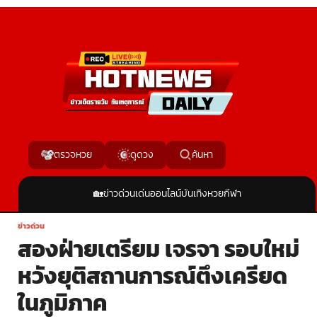
ค้นหา
ตรวจหวย
ดูดวง
🏡
ข่าวด่วน
เด่นออนไลน์
บันเทิง
หวย
กีฬา
ข่าวด่วน
สองฝ่ายเตรียม เจรจา รอบใหม่
หวังยุติสถานการณ์ตึงเครียด
ในภูมิภาค