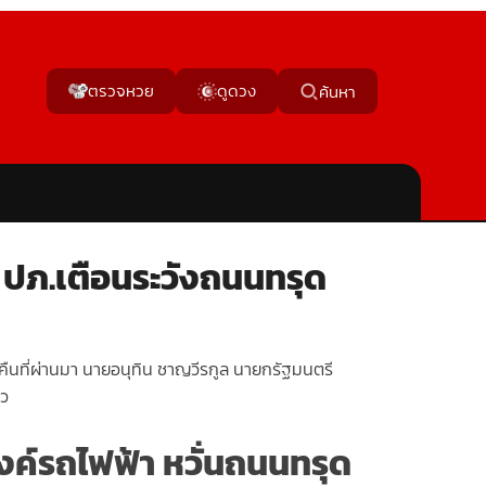
ตรวจหวย
ดูดวง
ค้นหา
 ปภ.เตือนระวังถนนทรุด
อคืนที่ผ่านมา นายอนุทิน ชาญวีรกูล นายกรัฐมนตรี
าว
มงค์รถไฟฟ้า หวั่นถนนทรุด