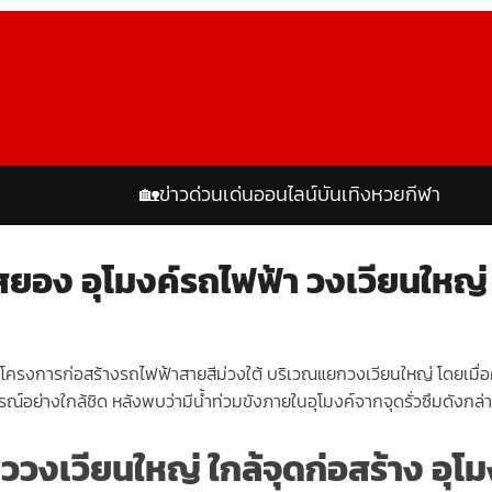
🏡
ข่าวด่วน
เด่นออนไลน์
บันเทิง
หวย
กีฬา
สยอง อุโมงค์รถไฟฟ้า วงเวียนใหญ่
งค์โครงการก่อสร้างรถไฟฟ้าสายสีม่วงใต้ บริเวณแยกวงเวียนใหญ่ โดยเมื่
์อย่างใกล้ชิด หลังพบว่ามีน้ำท่วมขังภายในอุโมงค์จากจุดรั่วซึมดังกล่
ววงเวียนใหญ่ ใกล้จุดก่อสร้าง อุโ