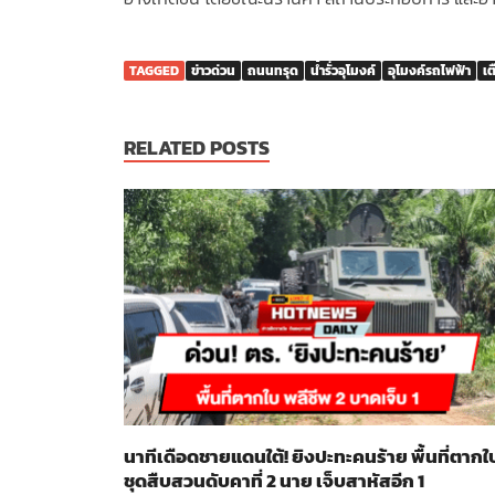
TAGGED
ข่าวด่วน
ถนนทรุด
น้ำรั่วอุโมงค์
อุโมงค์รถไฟฟ้า
เต
RELATED POSTS
นาทีเดือดชายแดนใต้! ยิงปะทะคนร้าย พื้นที่ตากใ
ชุดสืบสวนดับคาที่ 2 นาย เจ็บสาหัสอีก 1