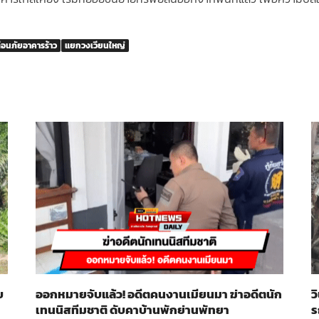
ือนภัยอาคารร้าว
แยกวงเวียนใหญ่
บ
ออกหมายจับแล้ว! อดีตคนงานเมียนมา ฆ่าอดีตนัก
ว
เทนนิสทีมชาติ ดับคาบ้านพักย่านพัทยา
ร