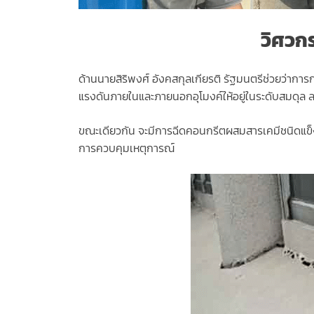
วิศวกร
ด้านนายสิริพงศ์ อังคสกุลเกียรติ รัฐมนตรีช่วยว่ากา
แรงดันภายในและภายนอกอุโมงค์ให้อยู่ในระดับสมดุล ลด
ขณะเดียวกัน จะมีการฉีดคอนกรีตผสมสารเคมีชนิดแข็งตัว
การควบคุมเหตุการณ์