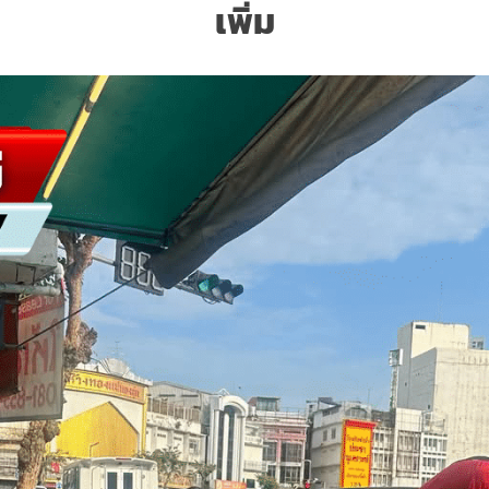
เพิ่ม