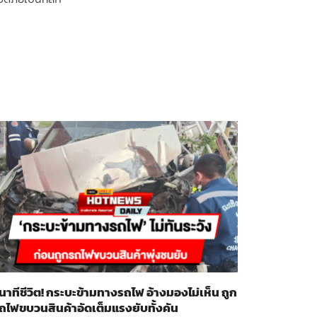
ินาทีชีวิต! กระบะข้ามทางรถไฟ อ้างมองไม่เห็น ถูก
ถไฟขบวนสินค้าอัดเต็มแรงยับทั้งคัน