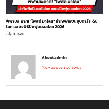
ฟีฟ่าประกาศ! “โพสต์ มาโลน” นำทัพศิลปินซุปตาร์ระดับ
โลก แสดงพิธีปิดฟุตบอลโลก 2026
July 15, 2026
About admin
View all posts by admin
→