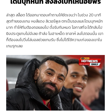
โดนบุกหนัก ส่งลงไปก็เหนื่อยฟรี
ล่าสุด สล็อต ได้ออกมาตอบคำถามให้ชัดเจนว่า ในช่วง 20 นาที
สุดท้ายของเกม หงส์แดง ลิเวอร์พูล ตกเป็นรองและโดนบุกหนัก
มาก ทำให้ทีมต้องถอยลงไป ตั้งรับกันหมด โอกาสที่จะโต้กลับไป
ยิงประตูแทบไม่มีเลย ถ้าส่ง โมฮาเหม็ด ซาลาห์ ลงไปตอนนั้น เขา
ก็ต้องลงไปวิ่งไล่บอลช่วยเกมรับ ซึ่งไม่ได้ใช้ความเก่งของเขาใน
เกมรุกเลย