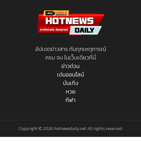
อัปเดตข่าวสาร ทันทุกเหตุการณ์
ครบ จบ ในเว็บเดียวที่นี่
ข่าวด่วน
เด่นออนไลน์
บันเทิง
หวย
กีฬา
Copyright © 2026 hotnewsdaily.net All rights reserved.