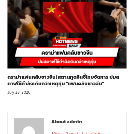
ดราม่าแฟนคลับชาวจีน! สถานทูตจีนจี้ไทยจัดการ ปมส
ตาฟใช้กำลังเกินกว่าเหตุทุ่ม “แฟนคลับชาวจีน”
July 28, 2026
About admin
View all posts by admin
→