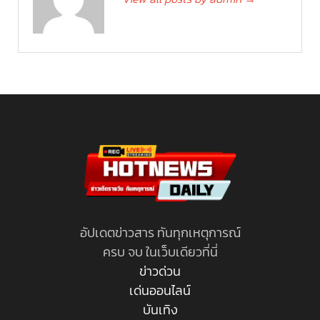
อัปเดตข่าวสาร ทันทุกเหตุการณ์
ครบ จบ ในเว็บเดียวที่นี่
ข่าวด่วน
เด่นออนไลน์
บันเทิง