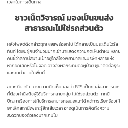
เวลาในการเดินทาง
ชาวเน็ตวิจารณ์ มองเป็นขนส่ง
สาธารณะไม่ใช่รถส่วนตัว
หลังโพสต์ดังกล่าวถูกเผยแพร่ออกไป ได้กลายเป็นประเด็นไวรัล
ทันที โดยมีผู้คนจำนวนมากเข้ามาแสดงความคิดเห็นตำหนิ หลาย
คนชี้ว่าสถานีสนามเป้าอยู่ใกล้โรงพยาบาลและบริษัทหลายแห่ง
หากยกเลิกหรือไม่จอด อาจส่งผลกระทบต่อผู้ป่วย ผู้มาติดต่อธุระ
และคนทำงานในพื้นที่
ขณะเดียวกัน บางความคิดเห็นมองว่า BTS เป็นขนส่งสาธารณะ
ที่ต้องคำนึงถึงผู้ใช้บริการหลายกลุ่ม ไม่ใช่รถส่วนตัว หากมี
ปัญหาเรื่องการให้บริการสามารถเสนอแนะได้ แต่การเรียกร้องให้
ยกเลิกสถานีเพราะรู้สึกเสียเวลา อาจดูเป็นการคิดถึงความ
สะดวกของตัวเองมากเกินไป