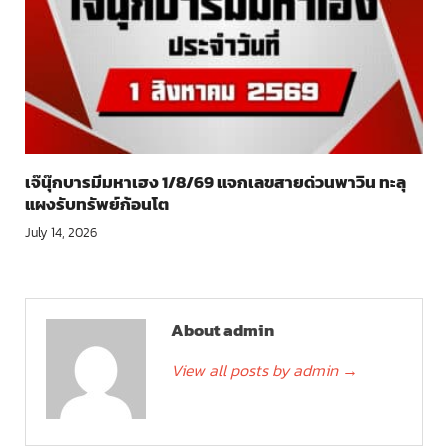
เจ๊นุ๊กบารมีมหาเฮง 1/8/69 แจกเลขสายด่วนพาวิน ทะลุ
แผงรับทรัพย์ก้อนโต
July 14, 2026
About admin
View all posts by admin
→