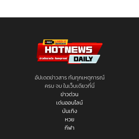
อัปเดตข่าวสาร ทันทุกเหตุการณ์
ครบ จบ ในเว็บเดียวที่นี่
ข่าวด่วน
เด่นออนไลน์
บันเทิง
หวย
กีฬา