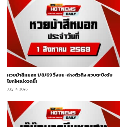
หวยม้าสีหมอก 1/8/69 วิ่งบน-ล่างตัวตึง ควบตะบึงรับ
โชคใหญ่งวดนี้!
July 14, 2026