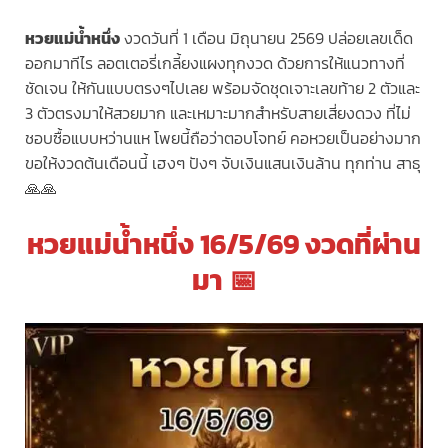
หวยแม่น้ำหนึ่ง
งวดวันที่ 1 เดือน มิถุนายน 2569 ปล่อยเลขเด็ด
ออกมาทีไร ลอตเตอรี่เกลี้ยงแผงทุกงวด ด้วยการให้แนวทางที่
ชัดเจน ให้กันแบบตรงๆไปเลย พร้อมจัดชุดเจาะเลขท้าย 2 ตัวและ
3 ตัวตรงมาให้สวยมาก และเหมาะมากสำหรับสายเสี่ยงดวง ที่ไม่
ชอบซื้อแบบหว่านแห โพยนี้ถือว่าตอบโจทย์ คอหวยเป็นอย่างมาก
ขอให้งวดต้นเดือนนี้ เฮงๆ ปังๆ จับเงินแสนเงินล้าน ทุกท่าน สาธุ
🙏🙏
หวยแม่น้ำหนึ่ง
16/5/69 งวดที่ผ่าน
มา 📅