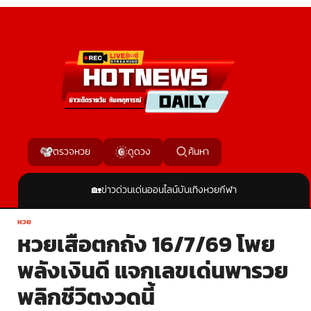
ค้นหา
ตรวจหวย
ดูดวง
🏡
ข่าวด่วน
เด่นออนไลน์
บันเทิง
หวย
กีฬา
หวย
หวยเสือตกถัง 16/7/69 โพย
พลังเงินดี แจกเลขเด่นพารวย
พลิกชีวิตงวดนี้