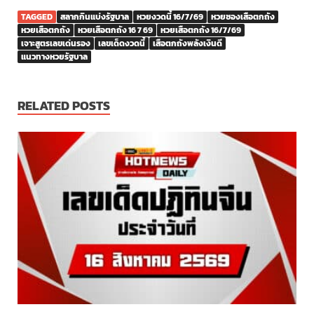
TAGGED
สลากกินแบ่งรัฐบาล
หวยงวดนี้ 16/7/69
หวยซองเสือตกถัง
หวยเสือตกถัง
หวยเสือตกถัง 16 7 69
หวยเสือตกถัง 16/7/69
เจาะสูตรเลขเด่นรอง
เลขเด็ดงวดนี้
เสือตกถังพลังเงินดี
แนวทางหวยรัฐบาล
RELATED POSTS