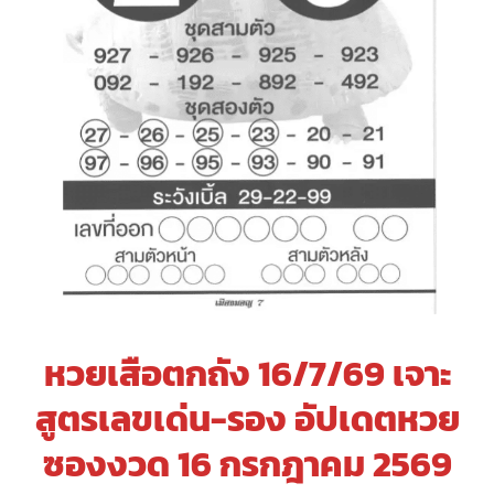
หวยเสือตกถัง 16/7/69
เจาะ
สูตรเลขเด่น-รอง อัปเดตหวย
ซองงวด 16 กรกฎาคม 2569