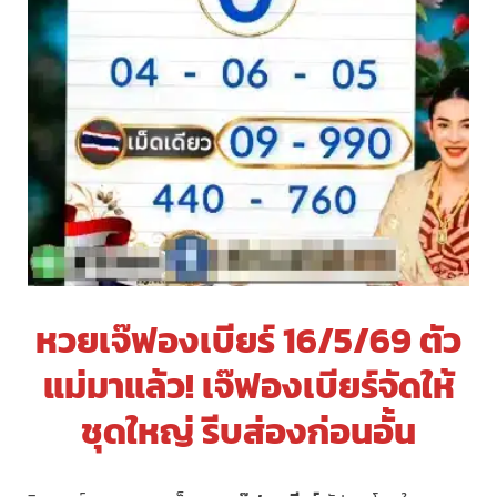
หวยเจ๊ฟองเบียร์ 16/5/69
ตัว
แม่มาแล้ว! เจ๊ฟองเบียร์จัดให้
ชุดใหญ่ รีบส่องก่อนอั้น