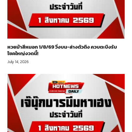
หวยม้าสีหมอก 1/8/69 วิ่งบน-ล่างตัวตึง ควบตะบึงรับ
โชคใหญ่งวดนี้!
July 14, 2026