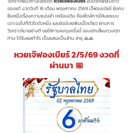
วิเคราะห์แนวทางเลขเด็ด
หวยเจ๊ฟองเบียร์
อัปเดตโพยใบขาว
ของแท้ งวดวันที่ 16 เดือน พฤษภาคม 2569 เจ๊ฟองเบียร์ ยังคง
ยืนหนึ่งเรื่องความแม่นยำ เหมือนเดิม คือสไตล์การให้เลขแบบ
เจาะจงไปที่ตัวไดตัวหนึ่ง และยังมีเลขฟันเม็ดเดียว ผ่านการ
วิเคราะห์มาอย่างดี ขอให้การลงทุนครั้งนี้ ของนักเสี่ยงดวงทุก
ท่าน ได้รับผลกำไร เป็นแสนเเป็นล้าน สาธุ 🙏🙏
หวยเจ๊ฟองเบียร์
2/5/69 งวดที่
ผ่านมา 📅