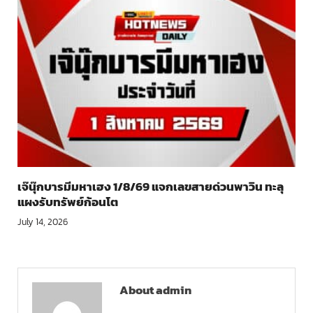
เจ๊นุ๊กบารมีมหาเฮง 1/8/69 แจกเลขสายด่วนพาวิน ทะลุ
แผงรับทรัพย์ก้อนโต
July 14, 2026
About admin