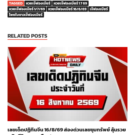
TAGGED
หวยเจ๊ฟองเบียร์
หวยเจ๊ฟองเบียร์ 1 7 69
หวยเจ๊ฟองเบียร์ 1/7/69
หวยเจ๊ฟองเบียร์ 16/6/69
เจ๊ฟองเบียร์
โพยใบขาวเจ๊ฟองเบียร์
RELATED POSTS
เลขเด็ดปฏิทินจีน 16/8/69 ส่องด่วนเลขขุมทรัพย์ ลุ้นรวย