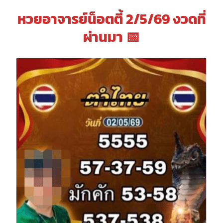
หวยอาจารย์น็อตตี้
2/5/69 งวดที่
ผ่านมา 📅