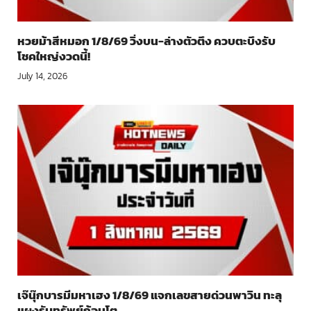
หวยม้าสีหมอก 1/8/69 วิ่งบน-ล่างตัวตึง ควบตะบึงรับ
โชคใหญ่งวดนี้!
July 14, 2026
เจ๊นุ๊กบารมีมหาเฮง 1/8/69 แจกเลขสายด่วนพาวิน ทะลุ
แผงรับทรัพย์ก้อนโต