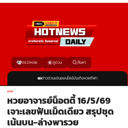
ค้นหา
ตรวจหวย
ดูดวง
🏡
ข่าวด่วน
เด่นออนไลน์
บันเทิง
หวย
กีฬา
หวย
หวยอาจารย์น็อตตี้ 16/5/69
เจาะเลขฟันเม็ดเดียว สรุปชุด
เน้นบน-ล่างพารวย