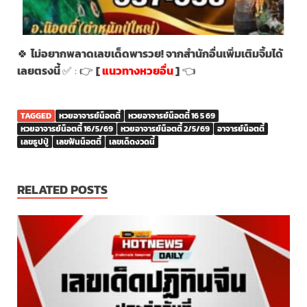
🍀
ไม่อยากพลาดเลขเด็ดพารวย! จากสำนักอื่นเพิ่มเติมจิ้มได้
เลยตรงนี้
✅ : 👉
[
แนวทางหวยอื่น
]
👈
TAGGED
หวยอาจารย์น็อตตี้
หวยอาจารย์น็อตตี้ 16 5 69
หวยอาจารย์น็อตตี้ 16/5/69
หวยอาจารย์น็อตตี้ 2/5/69
อาจารย์น็อตตี้
เลขธูปปู่
เลขฟันน็อตตี้
เลขเด็ดงวดนี้
RELATED POSTS