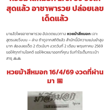
สุดแล้ว อาชาพารวย ปล่อยเลข
เด็ดแล้ว
มาแล้วโพยอาชาพารวย อัปเดตแนวทาง
หวยม้าสีหมอก
เจาะ
สูตรเลขวิ่งบน – ล่าง ถ้าดูจากสถิติแล้ว สำนักนี้มีความแม่นยำสูง
มาก ส่องเลขเด็ด 2 ตัวเน้นๆ งวดวันที่ 2 เดือน พฤษภาคม 2569
ขอให้ทุกท่านโชคดี ขอให้หวยมาออกที่คุณ รับกำไรเต็มกระเป๋า
สาธุ 🙏🙏
หวยม้าสีหมอก
16/4/69 งวดที่ผ่าน
มา 📅