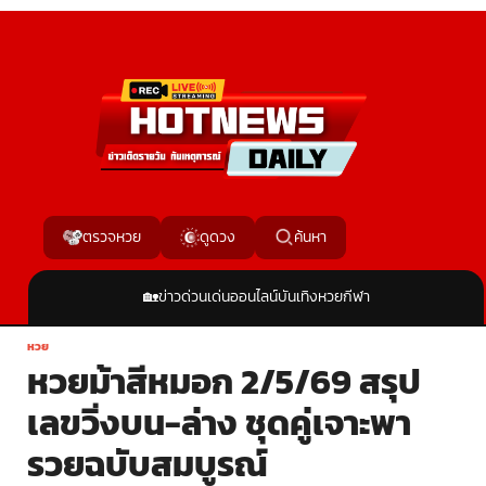
ค้นหา
ตรวจหวย
ดูดวง
🏡
ข่าวด่วน
เด่นออนไลน์
บันเทิง
หวย
กีฬา
หวย
หวยม้าสีหมอก 2/5/69 สรุป
เลขวิ่งบน-ล่าง ชุดคู่เจาะพา
รวยฉบับสมบูรณ์