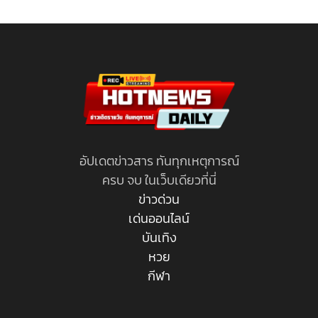
อัปเดตข่าวสาร ทันทุกเหตุการณ์
ครบ จบ ในเว็บเดียวที่นี่
ข่าวด่วน
เด่นออนไลน์
บันเทิง
หวย
กีฬา