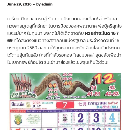
June 29, 2026
-
by
admin
เตรียมเปิดดวงเศรษฐี รับความปังงวดกลางเดือน! สำหรับคอ
หวยสายมูเตลูที่ศรัทธา ในบารมีขององค์พญานาค พ่อปู่ศรีสุทโธ
และแม่ย่าศรีปทุมมา พลาดไม่ได้เด็ดขาดกับ
หวยคำชะโนด 16 7
69
ที่ได้ส่งตรงแนวทางสลากกินแบ่งรัฐบาล ประจำงวดวันที่ 16
กรกฎาคม 2569 ออกมาให้ลูกหลาน และนักเสี่ยงโชคทั่วประเทศ
ได้ตามลุ้นกันแล้ว ใครที่กำลังรอคอย “เลขมงคล” สุดขลังเพื่อนำ
ไปเบิกทรัพย์ก้อนโต รีบเข้ามาส่องแล้วเซฟรูปเก็บไว้ด่วน!