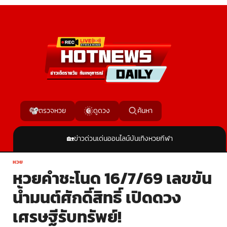
ค้นหา
ตรวจหวย
ดูดวง
🏡
ข่าวด่วน
เด่นออนไลน์
บันเทิง
หวย
กีฬา
หวย
หวยคำชะโนด 16/7/69 เลขขัน
น้ำมนต์ศักดิ์สิทธิ์ เปิดดวง
เศรษฐีรับทรัพย์!