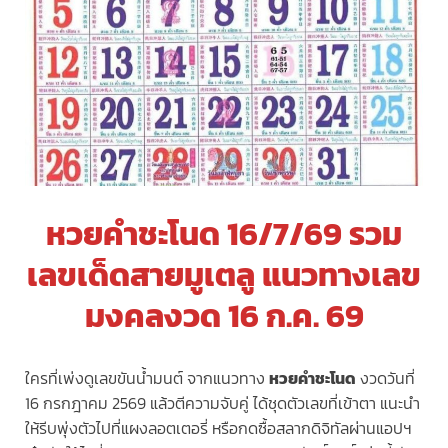
หวยคำชะโนด 16/7/69
รวม
เลขเด็ดสายมูเตลู แนวทางเลข
มงคลงวด 16 ก.ค. 69
ใครที่เพ่งดูเลขขันน้ำมนต์ จากแนวทาง
หวยคำชะโนด
งวดวันที่
16 กรกฎาคม 2569 แล้วตีความจับคู่ ได้ชุดตัวเลขที่เข้าตา แนะนำ
ให้รีบพุ่งตัวไปที่แผงลอตเตอรี่ หรือกดซื้อสลากดิจิทัลผ่านแอปฯ