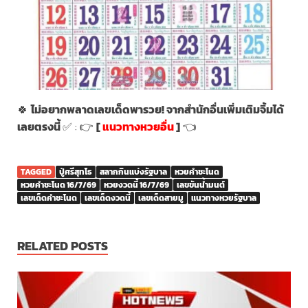
🍀
ไม่อยากพลาดเลขเด็ดพารวย! จากสำนักอื่นเพิ่มเติมจิ้มได้
เลยตรงนี้
✅ : 👉
[
แนวทางหวยอื่น
]
👈
TAGGED
ปู่ศรีสุทโธ
สลากกินแบ่งรัฐบาล
หวยคำชะโนด
หวยคำชะโนด 16/7/69
หวยงวดนี้ 16/7/69
เลขขันน้ำมนต์
เลขเด็ดคำชะโนด
เลขเด็ดงวดนี้
เลขเด็ดสายมู
แนวทางหวยรัฐบาล
RELATED POSTS