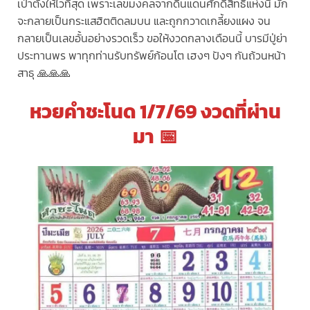
เป๋าตังให้ไวที่สุด เพราะเลขมงคลจากดินแดนศักดิ์สิทธิ์แห่งนี้ มัก
จะกลายเป็นกระแสฮิตติดลมบน และถูกกวาดเกลี้ยงแผง จน
กลายเป็นเลขอั้นอย่างรวดเร็ว ขอให้งวดกลางเดือนนี้ บารมีปู่ย่า
ประทานพร พาทุกท่านรับทรัพย์ก้อนโต เฮงๆ ปังๆ กันถ้วนหน้า
สาธุ 🙏🙏🙏
หวยคำชะโนด
1/7/69 งวดที่ผ่าน
มา 📅