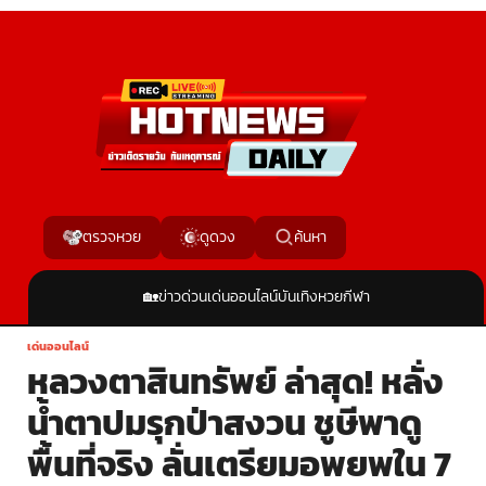
ค้นหา
ตรวจหวย
ดูดวง
🏡
ข่าวด่วน
เด่นออนไลน์
บันเทิง
หวย
กีฬา
เด่นออนไลน์
หลวงตาสินทรัพย์ ล่าสุด! หลั่ง
น้ำตาปมรุกป่าสงวน ชูษีพาดู
พื้นที่จริง ลั่นเตรียมอพยพใน 7