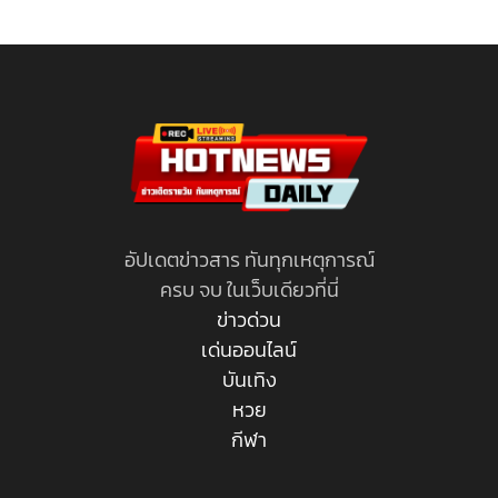
อัปเดตข่าวสาร ทันทุกเหตุการณ์
ครบ จบ ในเว็บเดียวที่นี่
ข่าวด่วน
เด่นออนไลน์
บันเทิง
หวย
กีฬา