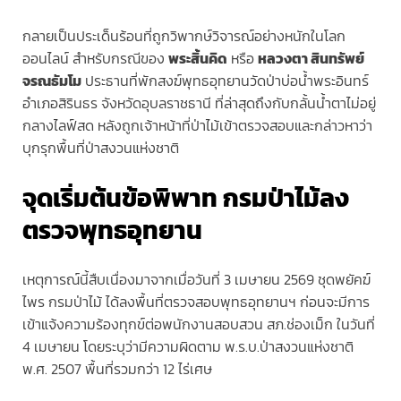
กลายเป็นประเด็นร้อนที่ถูกวิพากษ์วิจารณ์อย่างหนักในโลก
ออนไลน์ สำหรับกรณีของ
พระสิ้นคิด
หรือ
หลวงตา สินทรัพย์
จรณธัมโม
ประธานที่พักสงฆ์พุทธอุทยานวัดป่าบ่อน้ำพระอินทร์
อำเภอสิรินธร จังหวัดอุบลราชธานี ที่ล่าสุดถึงกับกลั้นน้ำตาไม่อยู่
กลางไลฟ์สด หลังถูกเจ้าหน้าที่ป่าไม้เข้าตรวจสอบและกล่าวหาว่า
บุกรุกพื้นที่ป่าสงวนแห่งชาติ
จุดเริ่มต้นข้อพิพาท กรมป่าไม้ลง
ตรวจพุทธอุทยาน
เหตุการณ์นี้สืบเนื่องมาจากเมื่อวันที่ 3 เมษายน 2569 ชุดพยัคฆ์
ไพร กรมป่าไม้ ได้ลงพื้นที่ตรวจสอบพุทธอุทยานฯ ก่อนจะมีการ
เข้าแจ้งความร้องทุกข์ต่อพนักงานสอบสวน สภ.ช่องเม็ก ในวันที่
4 เมษายน โดยระบุว่ามีความผิดตาม พ.ร.บ.ป่าสงวนแห่งชาติ
พ.ศ. 2507 พื้นที่รวมกว่า 12 ไร่เศษ