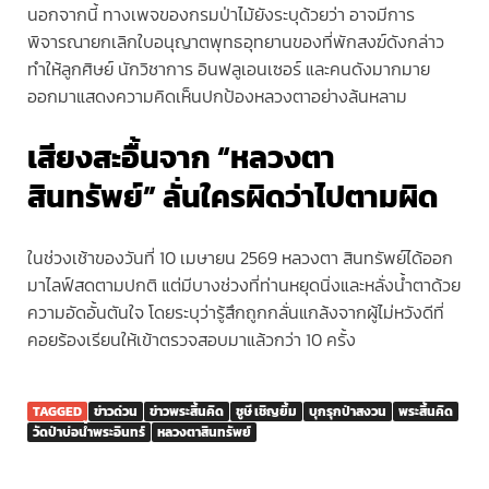
นอกจากนี้ ทางเพจของกรมป่าไม้ยังระบุด้วยว่า อาจมีการ
พิจารณายกเลิกใบอนุญาตพุทธอุทยานของที่พักสงฆ์ดังกล่าว
ทำให้ลูกศิษย์ นักวิชาการ อินฟลูเอนเซอร์ และคนดังมากมาย
ออกมาแสดงความคิดเห็นปกป้องหลวงตาอย่างล้นหลาม
เสียงสะอื้นจาก “หลวงตา
สินทรัพย์” ลั่นใครผิดว่าไปตามผิด
ในช่วงเช้าของวันที่ 10 เมษายน 2569 หลวงตา สินทรัพย์ได้ออก
มาไลฟ์สดตามปกติ แต่มีบางช่วงที่ท่านหยุดนิ่งและหลั่งน้ำตาด้วย
ความอัดอั้นตันใจ โดยระบุว่ารู้สึกถูกกลั่นแกล้งจากผู้ไม่หวังดีที่
คอยร้องเรียนให้เข้าตรวจสอบมาแล้วกว่า 10 ครั้ง
TAGGED
ข่าวด่วน
ข่าวพระสิ้นคิด
ชูษี เชิญยิ้ม
บุกรุกป่าสงวน
พระสิ้นคิด
วัดป่าบ่อน้ำพระอินทร์
หลวงตาสินทรัพย์