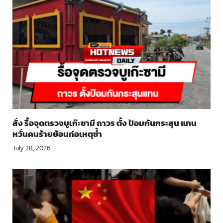
สั่ง รื้อจุดตรวจบูเก๊ะซามี ถาวร ตั้ง ป้อมกันกระสุน แทน
หวั่นคนร้ายย้อนก่อเหตุซ้ำ
July 28, 2026